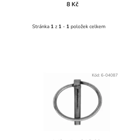
8 Kč
Stránka
1
z
1
-
1
položek celkem
V
ý
Kód:
6-04087
p
i
s
p
r
o
d