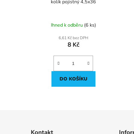
u
kolík pojistný 4,5x36
k
t
ů
Ihned k odběru
(6 ks)
6,61 Kč bez DPH
8 Kč
DO KOŠÍKU
Z
á
Kontakt
Infor