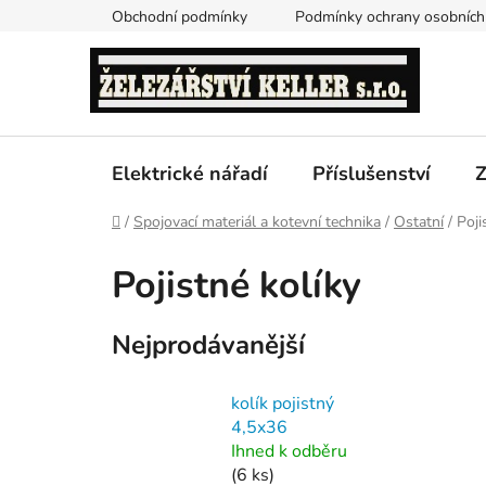
Přejít
Obchodní podmínky
Podmínky ochrany osobních
na
obsah
Elektrické nářadí
Příslušenství
Z
Domů
/
Spojovací materiál a kotevní technika
/
Ostatní
/
Poji
Pojistné kolíky
Nejprodávanější
kolík pojistný
4,5x36
Ihned k odběru
(6 ks)