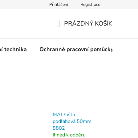
Přihlášení
Registrace
PRÁZDNÝ KOŠÍK
NÁKUPNÍ
KOŠÍK
ní technika
Ochranné pracovní pomůcky
Žele
MAL/lišta
podlahová 50mm
8802
Ihned k odběru