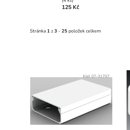
(4 ks)
125 Kč
Stránka
1
z
3
-
25
položek celkem
V
ý
Kód:
07-31707
p
i
s
p
r
o