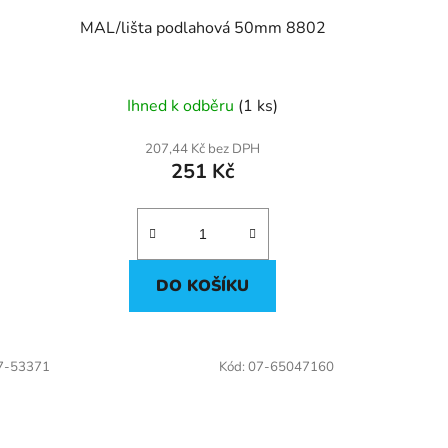
MAL/lišta podlahová 50mm 8802
Ihned k odběru
(1 ks)
207,44 Kč bez DPH
251 Kč
DO KOŠÍKU
7-53371
Kód:
07-65047160