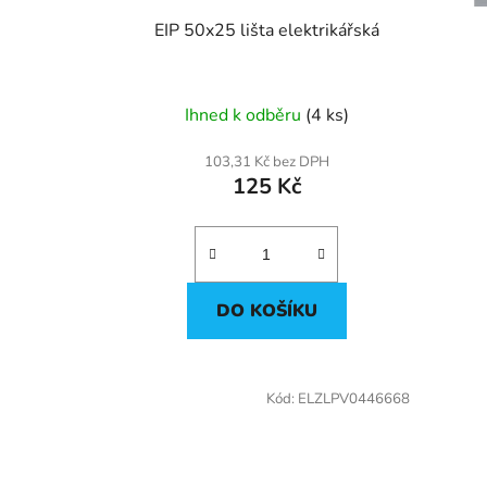
d
u
EIP 50x25 lišta elektrikářská
k
t
ů
Ihned k odběru
(4 ks)
103,31 Kč bez DPH
125 Kč
DO KOŠÍKU
Kód:
ELZLPV0446668