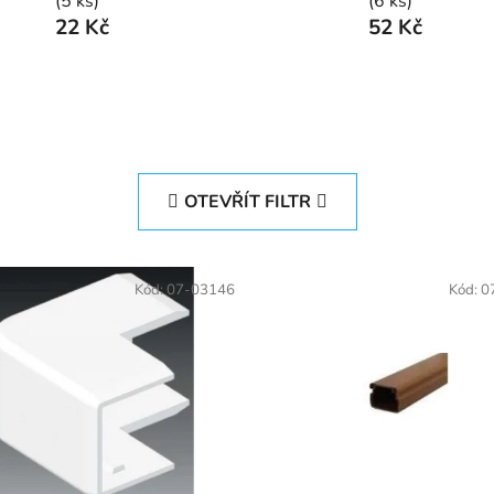
(5 ks)
(6 ks)
22 Kč
52 Kč
OTEVŘÍT FILTR
Kód:
07-03146
Kód:
0