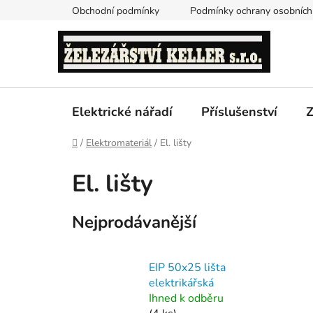
Přejít
Obchodní podmínky
Podmínky ochrany osobních
na
obsah
Elektrické nářadí
Příslušenství
Z
Domů
/
Elektromateriál
/
El. lišty
El. lišty
Nejprodávanější
EIP 50x25 lišta
elektrikářská
Ihned k odběru