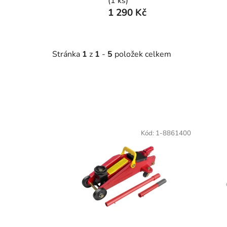
(1 ks)
1 290 Kč
Stránka
1
z
1
-
5
položek celkem
V
ý
Kód:
1-8861400
p
i
s
p
r
o