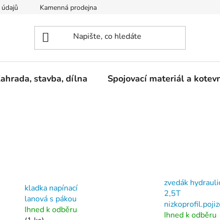
 údajů
Kamenná prodejna
Reklamace
ahrada, stavba, dílna
Spojovací materiál a kotev
zvedák hydrauli
kladka napínací
2,5T
lanová s pákou
nizkoprofil.poji
Ihned k odběru
Ihned k odběru