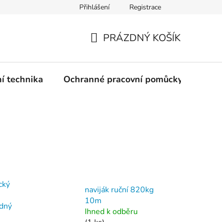
Přihlášení
Registrace
PRÁZDNÝ KOŠÍK
NÁKUPNÍ
KOŠÍK
ní technika
Ochranné pracovní pomůcky
Žele
cký
naviják ruční 820kg
10m
zdný
Ihned k odběru