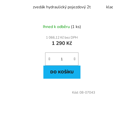
d
u
zvedák hydraulický pojezdový 2t
kla
k
t
ů
Ihned k odběru
(1 ks)
1 066,12 Kč bez DPH
1 290 Kč
DO KOŠÍKU
Kód:
08-07043