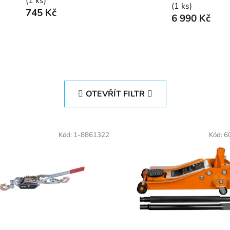
(1 ks)
(1 ks)
745 Kč
6 990 Kč
OTEVŘÍT FILTR
Kód:
1-8861322
Kód:
6