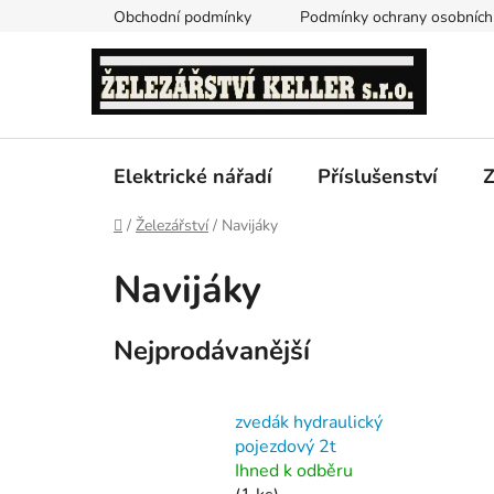
Přejít
Obchodní podmínky
Podmínky ochrany osobních
na
obsah
Elektrické nářadí
Příslušenství
Z
Domů
/
Železářství
/
Navijáky
Navijáky
Nejprodávanější
zvedák hydraulický
pojezdový 2t
Ihned k odběru