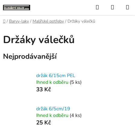
Přejít
Hledat
NÁKUP
na
KOŠÍK
obsah
Domů
/
Barvy-laky
/
Malířské potřeby
/
Držáky válečků
Držáky válečků
Nejprodávanější
držák 6/15cm PEL
Ihned k odběru
(5 ks)
33 Kč
držák 6/5cm/19
Ihned k odběru
(4 ks)
25 Kč