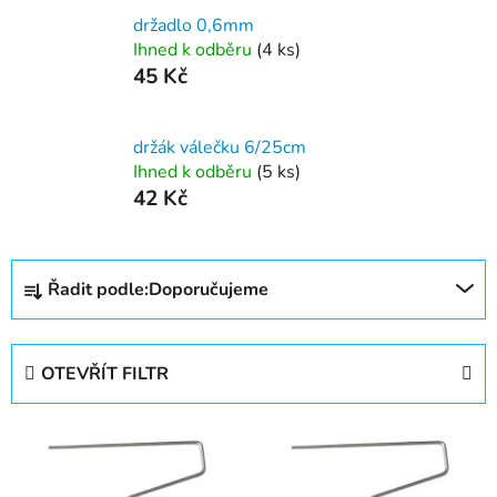
držadlo 0,6mm
Ihned k odběru
(4 ks)
45 Kč
držák válečku 6/25cm
Ihned k odběru
(5 ks)
42 Kč
Ř
Řadit podle:
Doporučujeme
a
z
e
OTEVŘÍT FILTR
n
í
V
p
ý
r