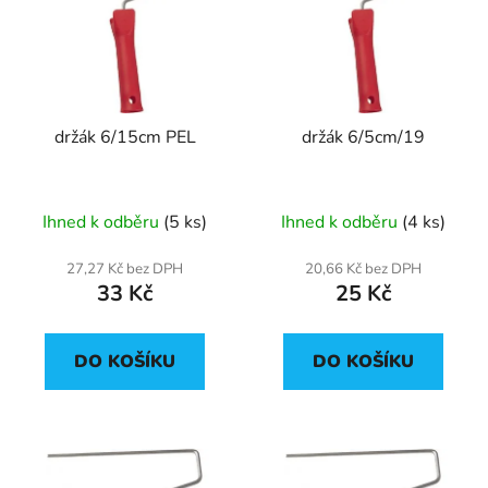
p
o
i
d
s
u
p
k
r
t
držák 6/15cm PEL
držák 6/5cm/19
o
ů
d
u
Ihned k odběru
(5 ks)
Ihned k odběru
(4 ks)
k
t
27,27 Kč bez DPH
20,66 Kč bez DPH
ů
33 Kč
25 Kč
DO KOŠÍKU
DO KOŠÍKU