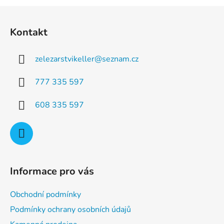
a
á
Z
c
n
á
í
í
Kontakt
p
p
r
a
v
zelezarstvikeller
@
seznam.cz
t
k
í
y
777 335 597
v
ý
608 335 597
p
i
s
u
Informace pro vás
Obchodní podmínky
Podmínky ochrany osobních údajů