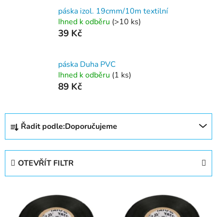
páska izol. 19cmm/10m textilní
Ihned k odběru
(>10 ks)
39 Kč
páska Duha PVC
Ihned k odběru
(1 ks)
89 Kč
Ř
Řadit podle:
Doporučujeme
a
z
e
OTEVŘÍT FILTR
n
í
V
p
ý
r