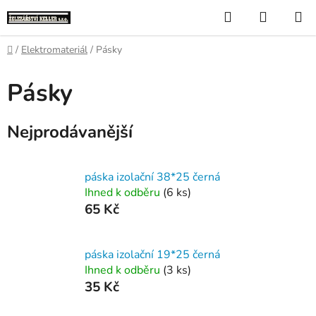
Přejít
Hledat
NÁKUP
na
KOŠÍK
obsah
Domů
/
Elektromateriál
/
Pásky
Pásky
Nejprodávanější
páska izolační 38*25 černá
Ihned k odběru
(6 ks)
65 Kč
páska izolační 19*25 černá
Ihned k odběru
(3 ks)
35 Kč