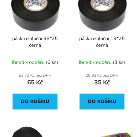
p
o
i
d
s
u
p
k
r
t
páska izolační 38*25
páska izolační 19*25
o
ů
černá
černá
d
u
Ihned k odběru
(6 ks)
Ihned k odběru
(3 ks)
k
t
53,72 Kč bez DPH
28,93 Kč bez DPH
ů
65 Kč
35 Kč
DO KOŠÍKU
DO KOŠÍKU