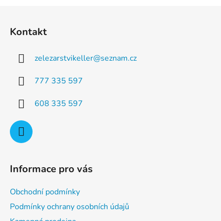
a
á
Z
c
n
á
í
í
Kontakt
p
p
r
a
v
zelezarstvikeller
@
seznam.cz
t
k
í
y
777 335 597
v
ý
608 335 597
p
i
s
u
Informace pro vás
Obchodní podmínky
Podmínky ochrany osobních údajů