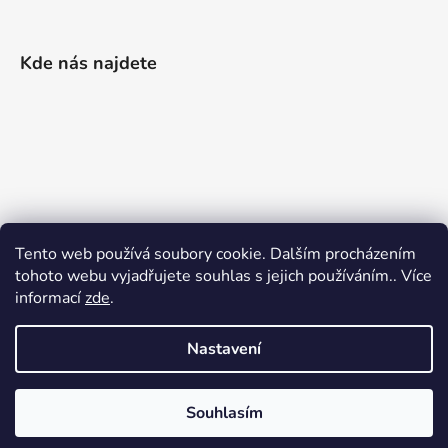
Kde nás najdete
Tento web používá soubory cookie. Dalším procházením
tohoto webu vyjadřujete souhlas s jejich používáním.. Více
informací
zde
.
Nastavení
Vytvořil Shoptet
|
Realizoval Appgrade
Souhlasím
Copyright 2026
Železářství Keller
. Všechna práva
vyhrazena.