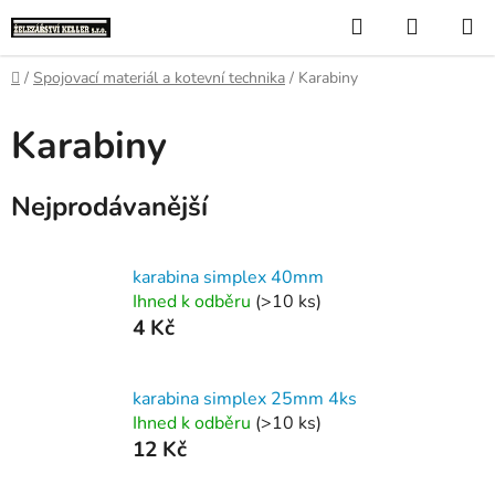
Přejít
Hledat
NÁKUP
na
KOŠÍK
obsah
Domů
/
Spojovací materiál a kotevní technika
/
Karabiny
Karabiny
Nejprodávanější
karabina simplex 40mm
Ihned k odběru
(>10 ks)
4 Kč
karabina simplex 25mm 4ks
Ihned k odběru
(>10 ks)
12 Kč