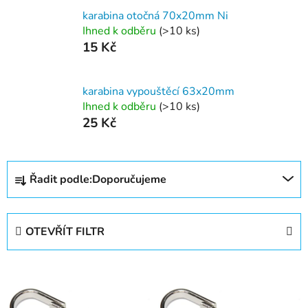
karabina otočná 70x20mm Ni
Ihned k odběru
(>10 ks)
15 Kč
karabina vypouštěcí 63x20mm
Ihned k odběru
(>10 ks)
25 Kč
Ř
Řadit podle:
Doporučujeme
a
z
e
OTEVŘÍT FILTR
n
í
V
p
ý
r