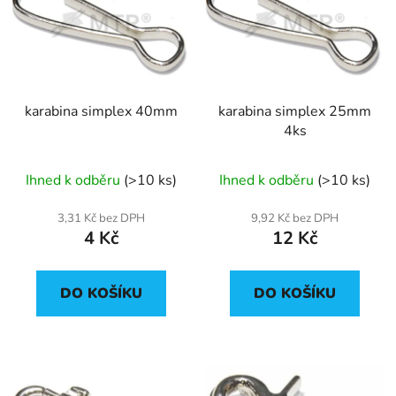
p
o
i
d
s
u
p
k
r
t
karabina simplex 40mm
karabina simplex 25mm
o
ů
4ks
d
u
Ihned k odběru
(>10 ks)
Ihned k odběru
(>10 ks)
k
t
3,31 Kč bez DPH
9,92 Kč bez DPH
ů
4 Kč
12 Kč
DO KOŠÍKU
DO KOŠÍKU