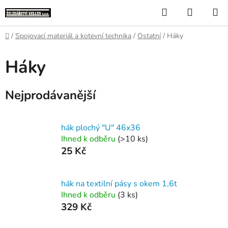
Přejít
Hledat
NÁKUP
na
KOŠÍK
obsah
Domů
/
Spojovací materiál a kotevní technika
/
Ostatní
/
Háky
Háky
Nejprodávanější
hák plochý "U" 46x36
Ihned k odběru
(>10 ks)
25 Kč
hák na textilní pásy s okem 1,6t
Ihned k odběru
(3 ks)
329 Kč