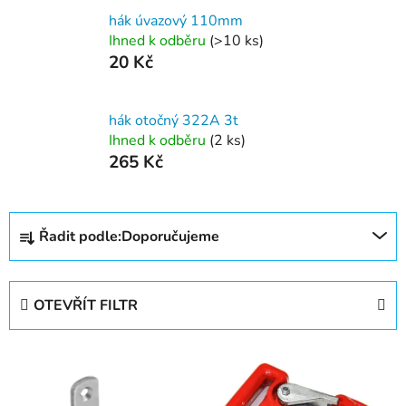
hák úvazový 110mm
Ihned k odběru
(>10 ks)
20 Kč
hák otočný 322A 3t
Ihned k odběru
(2 ks)
265 Kč
Ř
Řadit podle:
Doporučujeme
a
z
e
OTEVŘÍT FILTR
n
í
V
p
ý
r