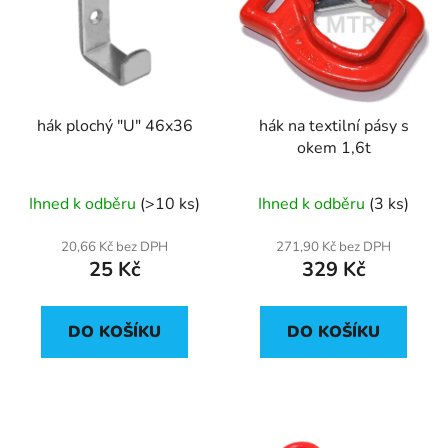
p
o
i
d
s
u
p
k
r
t
hák plochý "U" 46x36
hák na textilní pásy s
o
ů
okem 1,6t
d
u
Ihned k odběru
(>10 ks)
Ihned k odběru
(3 ks)
k
t
20,66 Kč bez DPH
271,90 Kč bez DPH
ů
25 Kč
329 Kč
DO KOŠÍKU
DO KOŠÍKU