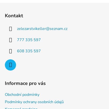
a
á
Z
c
n
á
í
í
Kontakt
p
p
r
a
v
zelezarstvikeller
@
seznam.cz
t
k
í
y
777 335 597
v
ý
608 335 597
p
i
s
u
Informace pro vás
Obchodní podmínky
Podmínky ochrany osobních údajů