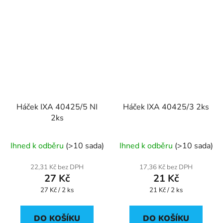
Háček IXA 40425/5 NI
Háček IXA 40425/3 2ks
2ks
Ihned k odběru
(>10 sada)
Ihned k odběru
(>10 sada)
22,31 Kč bez DPH
17,36 Kč bez DPH
27 Kč
21 Kč
Měrná
Měrná
27 Kč / 2 ks
21 Kč / 2 ks
cena:
cena:
DO KOŠÍKU
DO KOŠÍKU