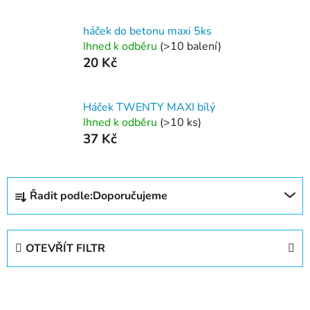
háček do betonu maxi 5ks
Ihned k odběru
(>10 balení)
20 Kč
Háček TWENTY MAXI bílý
Ihned k odběru
(>10 ks)
37 Kč
Ř
Řadit podle:
Doporučujeme
a
z
e
OTEVŘÍT FILTR
n
í
V
p
ý