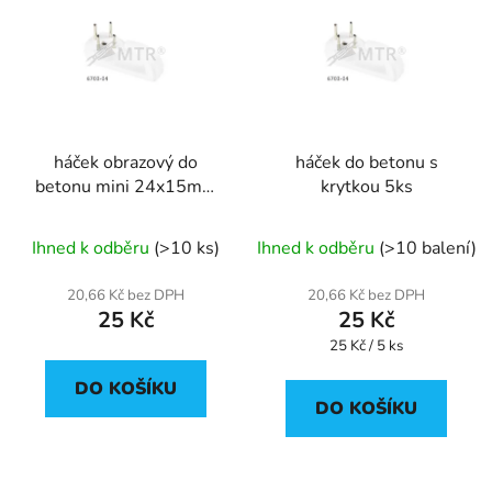
r
p
o
i
d
s
u
p
k
r
t
háček obrazový do
háček do betonu s
o
ů
betonu mini 24x15mm
krytkou 5ks
d
10ks
u
Ihned k odběru
(>10 ks)
Ihned k odběru
(>10 balení)
k
t
20,66 Kč bez DPH
20,66 Kč bez DPH
ů
25 Kč
25 Kč
Měrná
25 Kč / 5 ks
cena:
DO KOŠÍKU
DO KOŠÍKU