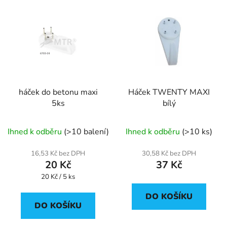
háček do betonu maxi
Háček TWENTY MAXI
5ks
bílý
Ihned k odběru
(>10 balení)
Ihned k odběru
(>10 ks)
16,53 Kč bez DPH
30,58 Kč bez DPH
20 Kč
37 Kč
Měrná
20 Kč / 5 ks
cena:
DO KOŠÍKU
DO KOŠÍKU