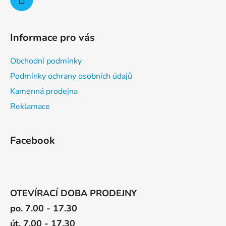
ý
p
i
Informace pro vás
s
u
Obchodní podmínky
Podmínky ochrany osobních údajů
Kamenná prodejna
Reklamace
Facebook
OTEVÍRACÍ DOBA PRODEJNY
po. 7.00 - 17.30
út. 7.00 - 17.30