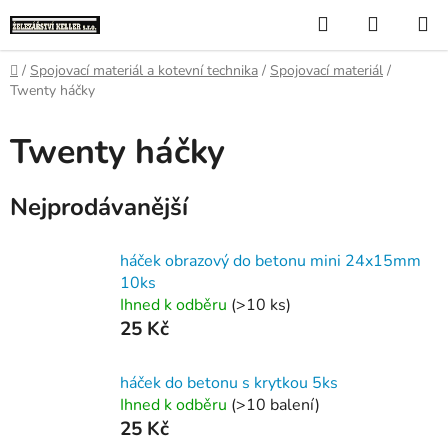
Přejít
Hledat
NÁKUP
na
KOŠÍK
obsah
Domů
/
Spojovací materiál a kotevní technika
/
Spojovací materiál
/
Twenty háčky
Twenty háčky
Nejprodávanější
háček obrazový do betonu mini 24x15mm
10ks
Ihned k odběru
(>10 ks)
25 Kč
háček do betonu s krytkou 5ks
Ihned k odběru
(>10 balení)
25 Kč