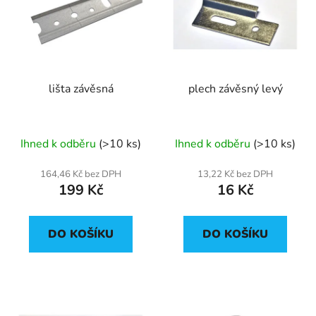
p
o
i
d
s
u
p
k
r
t
lišta závěsná
plech závěsný levý
o
ů
d
u
Ihned k odběru
(>10 ks)
Ihned k odběru
(>10 ks)
k
t
164,46 Kč bez DPH
13,22 Kč bez DPH
ů
199 Kč
16 Kč
DO KOŠÍKU
DO KOŠÍKU