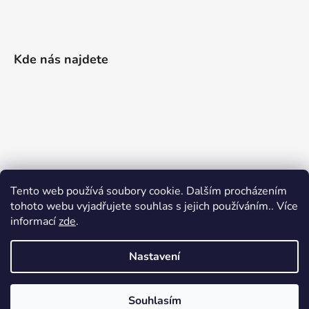
Kde nás najdete
Tento web používá soubory cookie. Dalším procházením
tohoto webu vyjadřujete souhlas s jejich používáním.. Více
informací
zde
.
Nastavení
Vytvořil Shoptet
|
Realizoval Appgrade
Souhlasím
Copyright 2026
Železářství Keller
. Všechna práva