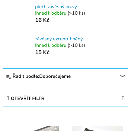
plech závěsný pravý
Ihned k odběru
(>10 ks)
16 Kč
závěsný excentr hnědý
Ihned k odběru
(>10 ks)
15 Kč
Ř
Řadit podle:
Doporučujeme
a
z
e
OTEVŘÍT FILTR
n
í
V
p
ý
r