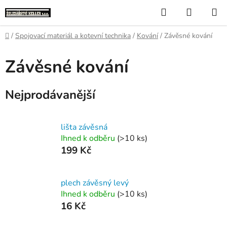
Přejít
Hledat
NÁKUP
na
KOŠÍK
obsah
Domů
/
Spojovací materiál a kotevní technika
/
Kování
/
Závěsné kování
Závěsné kování
Nejprodávanější
lišta závěsná
Ihned k odběru
(>10 ks)
199 Kč
plech závěsný levý
Ihned k odběru
(>10 ks)
16 Kč