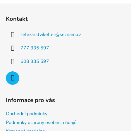
a
á
Z
c
n
á
í
í
Kontakt
p
p
r
a
v
zelezarstvikeller
@
seznam.cz
t
k
í
y
777 335 597
v
ý
608 335 597
p
i
s
u
Informace pro vás
Obchodní podmínky
Podmínky ochrany osobních údajů