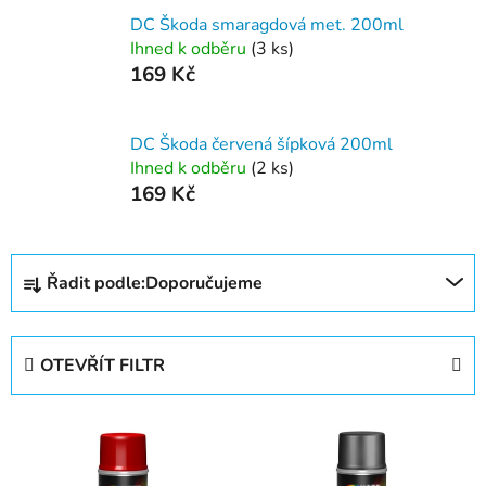
DC Škoda smaragdová met. 200ml
Ihned k odběru
(3 ks)
169 Kč
DC Škoda červená šípková 200ml
Ihned k odběru
(2 ks)
169 Kč
Ř
Řadit podle:
Doporučujeme
a
z
e
OTEVŘÍT FILTR
n
í
V
p
ý
r