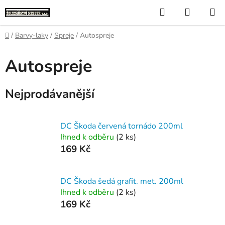
Přejít
Hledat
NÁKUP
na
KOŠÍK
obsah
Domů
/
Barvy-laky
/
Spreje
/
Autospreje
Autospreje
Nejprodávanější
DC Škoda červená tornádo 200ml
Ihned k odběru
(2 ks)
169 Kč
DC Škoda šedá grafit. met. 200ml
Ihned k odběru
(2 ks)
169 Kč