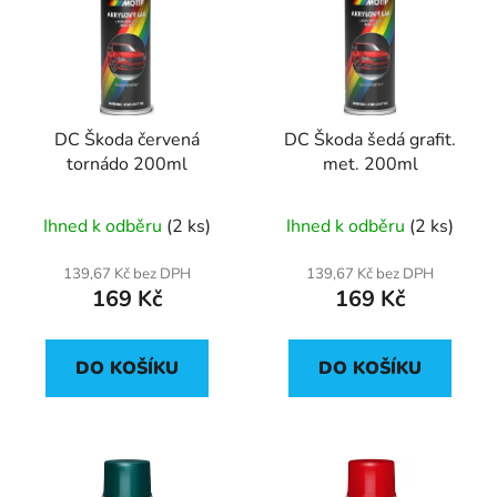
p
o
i
d
s
u
p
k
r
t
DC Škoda červená
DC Škoda šedá grafit.
o
ů
tornádo 200ml
met. 200ml
d
u
Ihned k odběru
(2 ks)
Ihned k odběru
(2 ks)
k
t
139,67 Kč bez DPH
139,67 Kč bez DPH
ů
169 Kč
169 Kč
DO KOŠÍKU
DO KOŠÍKU