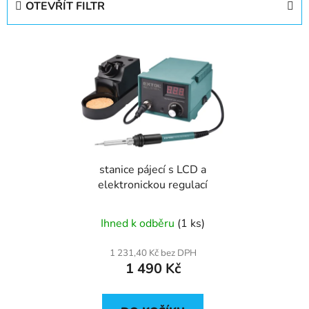
OTEVŘÍT FILTR
n
í
V
p
ý
r
p
o
i
d
s
u
p
k
r
t
stanice pájecí s LCD a
o
ů
elektronickou regulací
d
u
Ihned k odběru
(1 ks)
k
t
1 231,40 Kč bez DPH
ů
1 490 Kč