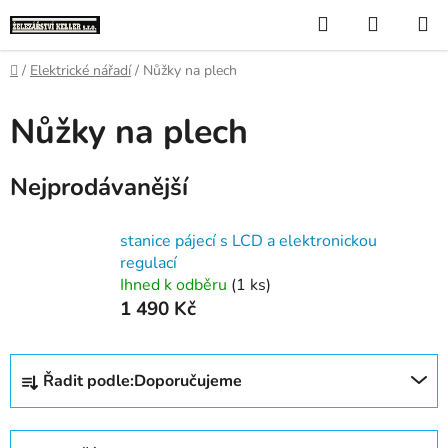
Přejít
Hledat
NÁKUP
na
KOŠÍK
obsah
Domů
/
Elektrické nářadí
/
Nůžky na plech
Nůžky na plech
Nejprodávanější
stanice pájecí s LCD a elektronickou
regulací
Ihned k odběru
(1 ks)
1 490 Kč
Ř
Řadit podle:
Doporučujeme
a
z
e