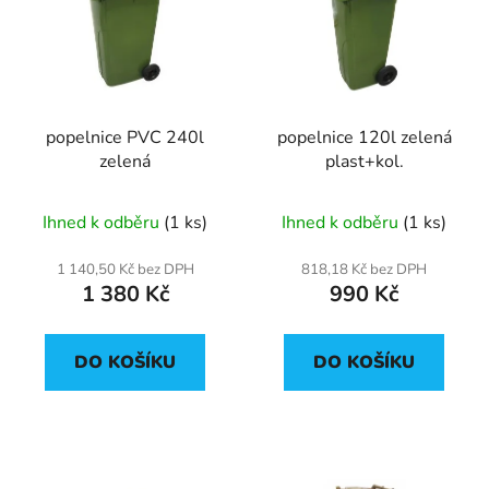
p
o
i
d
s
u
p
k
r
t
popelnice PVC 240l
popelnice 120l zelená
o
ů
zelená
plast+kol.
d
u
Ihned k odběru
(1 ks)
Ihned k odběru
(1 ks)
k
t
1 140,50 Kč bez DPH
818,18 Kč bez DPH
ů
1 380 Kč
990 Kč
DO KOŠÍKU
DO KOŠÍKU