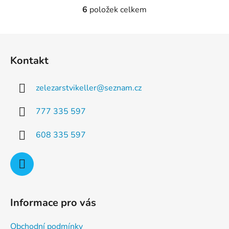
6
položek celkem
O
v
l
Z
á
á
d
Kontakt
p
a
a
c
zelezarstvikeller
@
seznam.cz
t
í
p
í
777 335 597
r
v
608 335 597
k
y
v
ý
p
i
Informace pro vás
s
u
Obchodní podmínky