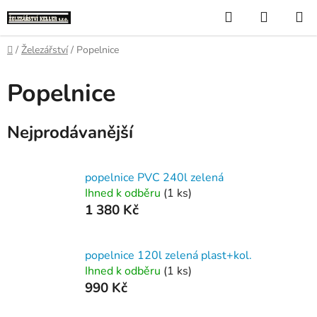
Přejít
Hledat
NÁKUP
na
KOŠÍK
obsah
Domů
/
Železářství
/
Popelnice
Popelnice
Nejprodávanější
popelnice PVC 240l zelená
Ihned k odběru
(1 ks)
1 380 Kč
popelnice 120l zelená plast+kol.
Ihned k odběru
(1 ks)
990 Kč