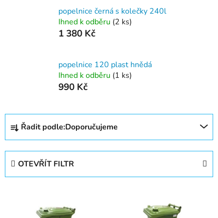
popelnice černá s kolečky 240l
Ihned k odběru
(2 ks)
1 380 Kč
popelnice 120 plast hnědá
Ihned k odběru
(1 ks)
990 Kč
Ř
Řadit podle:
Doporučujeme
a
z
e
OTEVŘÍT FILTR
n
í
V
p
ý
r