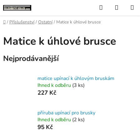
Přejít
Hledat
NÁKUP
na
KOŠÍK
obsah
Domů
/
Příslušenství
/
Ostatní
/
Matice k úhlové brusce
Matice k úhlové brusce
Nejprodávanější
matice upínací k úhlovým bruskám
Ihned k odběru
(3 ks)
227 Kč
příruba upínací pro brusky
Ihned k odběru
(2 ks)
95 Kč