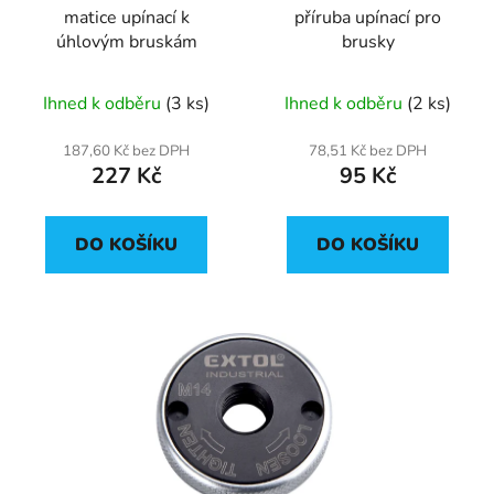
matice upínací k
příruba upínací pro
o
ů
úhlovým bruskám
brusky
d
u
Ihned k odběru
(3 ks)
Ihned k odběru
(2 ks)
k
t
187,60 Kč bez DPH
78,51 Kč bez DPH
ů
227 Kč
95 Kč
DO KOŠÍKU
DO KOŠÍKU