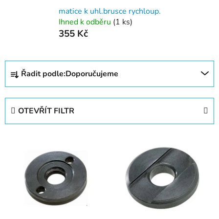
matice k uhl.brusce rychloup.
Ihned k odběru
(1 ks)
355 Kč
Ř
Řadit podle:
Doporučujeme
a
z
e
OTEVŘÍT FILTR
n
í
V
p
ý
r
p
o
i
d
s
u
p
k
r
t