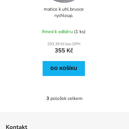
matice k uhl.brusce
rychloup.
Ihned k odběru
(1 ks)
293,39 Kč bez DPH
355 Kč
DO KOŠÍKU
3
položek celkem
O
v
l
Z
á
á
d
Kontakt