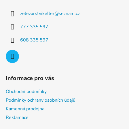
p
a
a
c
zelezarstvikeller
@
seznam.cz
t
í
p
í
777 335 597
r
v
608 335 597
k
y
v
ý
p
i
Informace pro vás
s
u
Obchodní podmínky
Podmínky ochrany osobních údajů
Kamenná prodejna
Reklamace