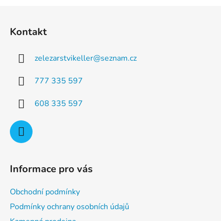
a
á
Z
c
n
á
í
í
Kontakt
p
p
r
a
v
zelezarstvikeller
@
seznam.cz
t
k
í
y
777 335 597
v
ý
608 335 597
p
i
s
u
Informace pro vás
Obchodní podmínky
Podmínky ochrany osobních údajů