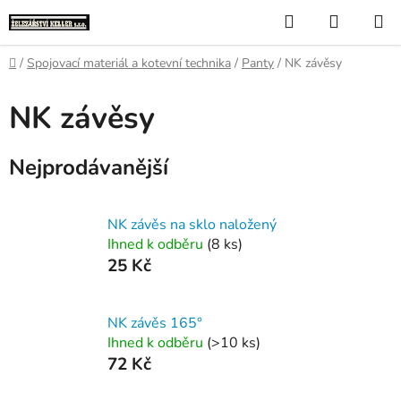
Přejít
Hledat
NÁKUP
na
KOŠÍK
obsah
Domů
/
Spojovací materiál a kotevní technika
/
Panty
/
NK závěsy
NK závěsy
Nejprodávanější
NK závěs na sklo naložený
Ihned k odběru
(8 ks)
25 Kč
NK závěs 165°
Ihned k odběru
(>10 ks)
72 Kč