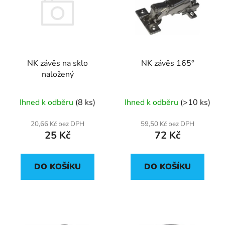
p
o
i
d
s
u
p
k
r
t
NK závěs na sklo
NK závěs 165°
o
ů
naložený
d
u
Ihned k odběru
(8 ks)
Ihned k odběru
(>10 ks)
k
t
20,66 Kč bez DPH
59,50 Kč bez DPH
ů
25 Kč
72 Kč
DO KOŠÍKU
DO KOŠÍKU