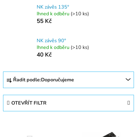
NK závěs 135°
Ihned k odběru
(>10 ks)
55 Kč
NK závěs 90°
Ihned k odběru
(>10 ks)
40 Kč
Ř
Řadit podle:
Doporučujeme
a
z
e
OTEVŘÍT FILTR
n
í
V
p
ý
r