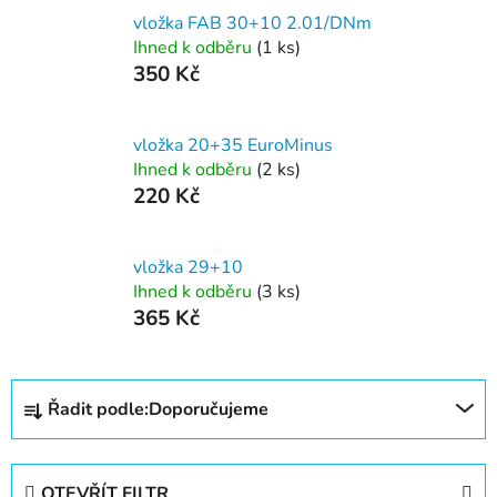
vložka FAB 30+10 2.01/DNm
Ihned k odběru
(1 ks)
350 Kč
vložka 20+35 EuroMinus
Ihned k odběru
(2 ks)
220 Kč
vložka 29+10
Ihned k odběru
(3 ks)
365 Kč
Ř
Řadit podle:
Doporučujeme
a
z
e
OTEVŘÍT FILTR