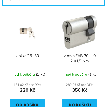
n
í
V
p
ý
r
p
o
i
d
s
u
p
k
r
t
vložka 25+30
vložka FAB 30+10
o
ů
2.01/DNm
d
u
Ihned k odběru
(1 ks)
Ihned k odběru
(1 ks)
k
t
181,82 Kč bez DPH
289,26 Kč bez DPH
ů
220 Kč
350 Kč
DO KOŠÍKU
DO KOŠÍKU