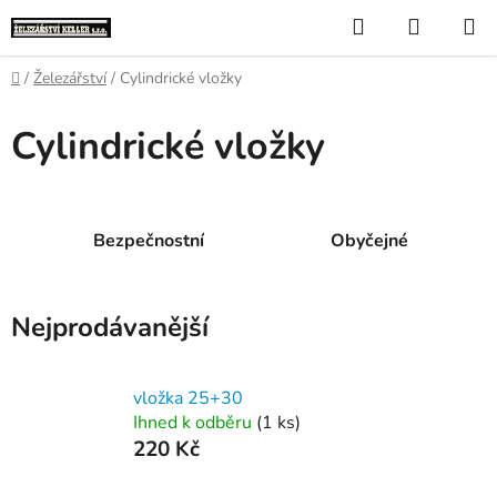
Přejít
Hledat
NÁKUP
na
KOŠÍK
obsah
Domů
/
Železářství
/
Cylindrické vložky
Cylindrické vložky
Bezpečnostní
Obyčejné
Nejprodávanější
vložka 25+30
Ihned k odběru
(1 ks)
220 Kč