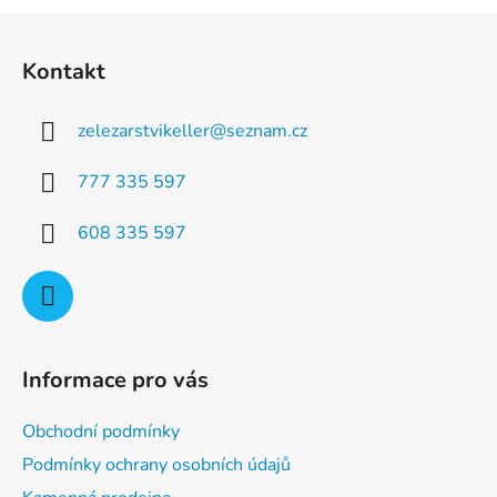
a
á
Z
c
n
á
í
í
Kontakt
p
p
r
a
v
zelezarstvikeller
@
seznam.cz
t
k
í
y
777 335 597
v
ý
608 335 597
p
i
s
u
Informace pro vás
Obchodní podmínky
Podmínky ochrany osobních údajů