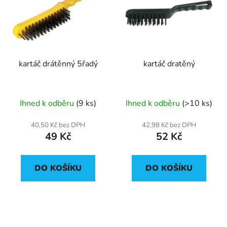
p
o
i
d
s
u
p
k
r
t
kartáč drátěnný 5řadý
kartáč dratěný
o
ů
d
u
Ihned k odběru
(9 ks)
Ihned k odběru
(>10 ks)
k
t
40,50 Kč bez DPH
42,98 Kč bez DPH
ů
49 Kč
52 Kč
DO KOŠÍKU
DO KOŠÍKU