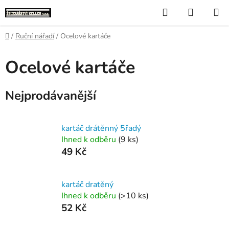
Přejít
Hledat
NÁKUP
na
KOŠÍK
obsah
Domů
/
Ruční nářadí
/
Ocelové kartáče
Ocelové kartáče
Nejprodávanější
kartáč drátěnný 5řadý
Ihned k odběru
(9 ks)
49 Kč
kartáč dratěný
Ihned k odběru
(>10 ks)
52 Kč