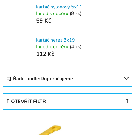
kartáč nylonový 5x11
Ihned k odběru
(9 ks)
59 Kč
kartáč nerez 3x19
Ihned k odběru
(4 ks)
112 Kč
Ř
Řadit podle:
Doporučujeme
a
z
e
OTEVŘÍT FILTR
n
í
V
p
ý
r