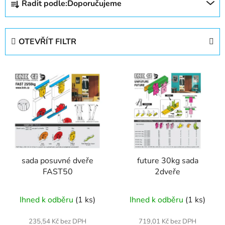
Řadit podle:
Doporučujeme
a
z
e
OTEVŘÍT FILTR
n
í
V
p
ý
r
p
o
i
d
s
u
p
k
r
t
sada posuvné dveře
future 30kg sada
o
ů
FAST50
2dveře
d
u
Ihned k odběru
(1 ks)
Ihned k odběru
(1 ks)
k
t
235,54 Kč bez DPH
719,01 Kč bez DPH