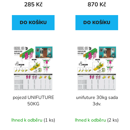
ů
285 Kč
870 Kč
DO KOŠÍKU
DO KOŠÍKU
pojezd UNIFUTURE
unifuture 30kg sada
50KG
3dv.
Ihned k odběru
(1 ks)
Ihned k odběru
(2 ks)