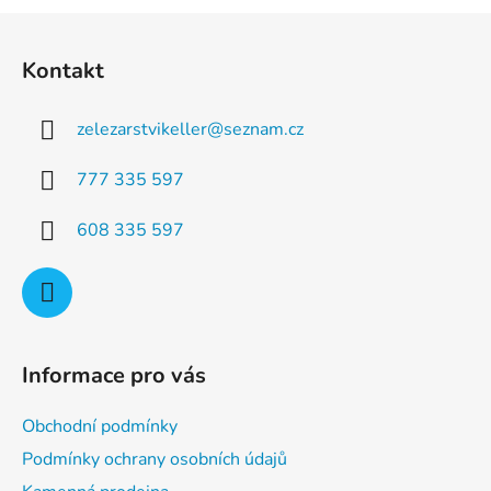
a
á
Z
c
n
á
í
í
Kontakt
p
p
r
a
v
zelezarstvikeller
@
seznam.cz
t
k
í
y
777 335 597
v
ý
608 335 597
p
i
s
u
Informace pro vás
Obchodní podmínky
Podmínky ochrany osobních údajů