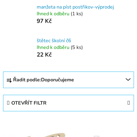
manžeta na píst postřikov-výprodej
Ihned k odběru
(1 ks)
97 Kč
štětec školní č6
Ihned k odběru
(5 ks)
22 Kč
Ř
Řadit podle:
Doporučujeme
a
z
e
OTEVŘÍT FILTR
n
í
V
p
ý
r