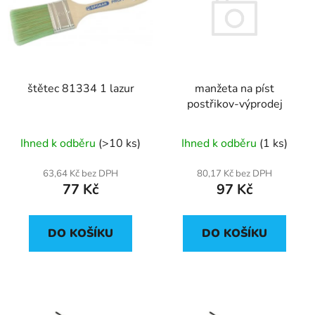
p
o
i
d
s
u
p
k
r
t
manžeta na píst
štětec 81334 1 lazur
o
ů
postřikov-výprodej
d
u
Ihned k odběru
(1 ks)
Ihned k odběru
(>10 ks)
k
t
80,17 Kč bez DPH
63,64 Kč bez DPH
ů
97 Kč
77 Kč
DO KOŠÍKU
DO KOŠÍKU