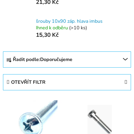
21,30 Kč
šrouby 10x90 záp. hlava imbus
Ihned k odběru
(>10 ks)
15,30 Kč
Ř
Řadit podle:
Doporučujeme
a
z
e
OTEVŘÍT FILTR
n
í
V
p
ý
r
p
o
i
d
s
u