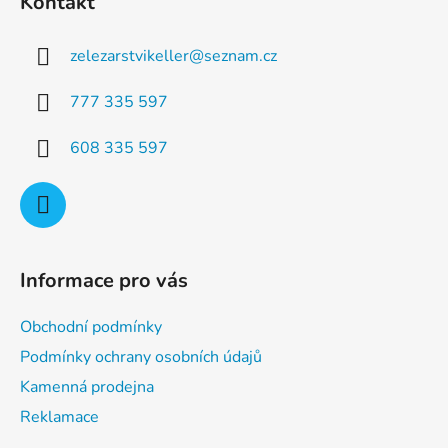
Kontakt
p
p
r
a
v
zelezarstvikeller
@
seznam.cz
t
k
í
y
777 335 597
v
ý
608 335 597
p
i
s
u
Informace pro vás
Obchodní podmínky
Podmínky ochrany osobních údajů
Kamenná prodejna
Reklamace