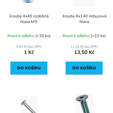
p
k
r
t
šrouby 4x45 ozdobná
šrouby 8x140 imbusová
o
ů
hlava kříž
hlava
d
u
Ihned k odběru
(>10 ks)
Ihned k odběru
(>10 ks)
k
t
0,83 Kč bez DPH
11,16 Kč bez DPH
ů
1 Kč
13,50 Kč
DO KOŠÍKU
DO KOŠÍKU