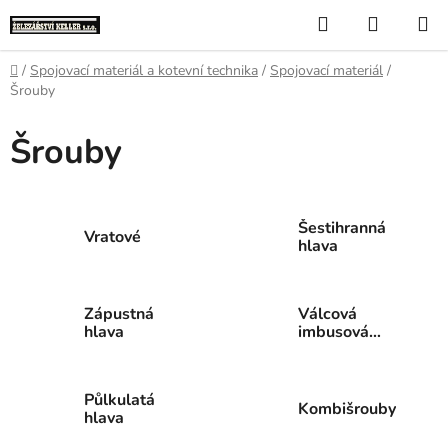
Přejít
Hledat
NÁKUP
na
KOŠÍK
obsah
Domů
/
Spojovací materiál a kotevní technika
/
Spojovací materiál
/
Šrouby
Šrouby
Šestihranná
Vratové
hlava
Zápustná
Válcová
hlava
imbusová
hlava
Půlkulatá
Kombišrouby
hlava