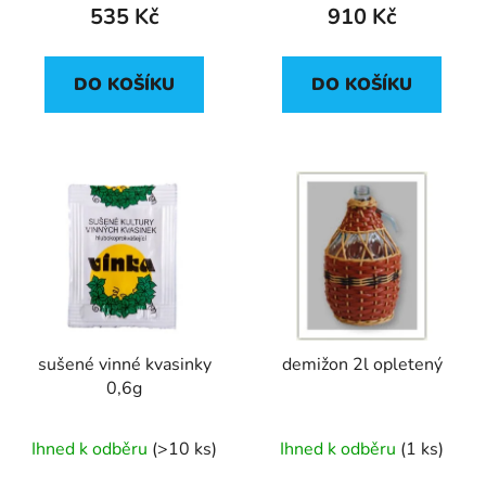
ů
535 Kč
910 Kč
DO KOŠÍKU
DO KOŠÍKU
sušené vinné kvasinky
demižon 2l opletený
0,6g
Ihned k odběru
(>10 ks)
Ihned k odběru
(1 ks)