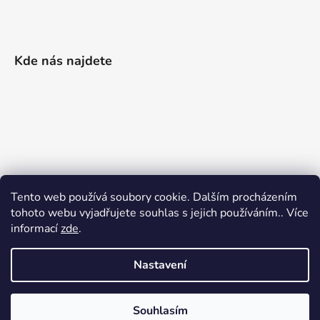
Kde nás najdete
Tento web používá soubory cookie. Dalším procházením
tohoto webu vyjadřujete souhlas s jejich používáním.. Více
informací
zde
.
Nastavení
Vytvořil Shoptet
|
Realizoval Appgrade
Souhlasím
Copyright 2026
Železářství Keller
. Všechna práva