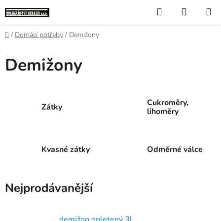
Přejít
Hledat
NÁKUP
na
KOŠÍK
obsah
Domů
/
Domácí potřeby
/
Demižony
Demižony
Cukroměry,
Zátky
lihoměry
Kvasné zátky
Odměrné válce
Nejprodávanější
demižon opletený 3l