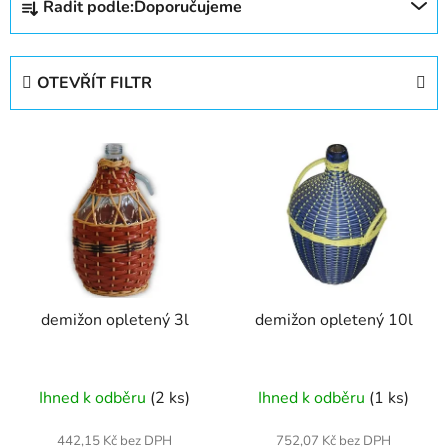
Řadit podle:
Doporučujeme
a
z
e
OTEVŘÍT FILTR
n
í
V
p
ý
r
p
o
i
d
s
u
p
k
r
t
demižon opletený 3l
demižon opletený 10l
o
ů
d
u
Ihned k odběru
(2 ks)
Ihned k odběru
(1 ks)
k
t
442,15 Kč bez DPH
752,07 Kč bez DPH