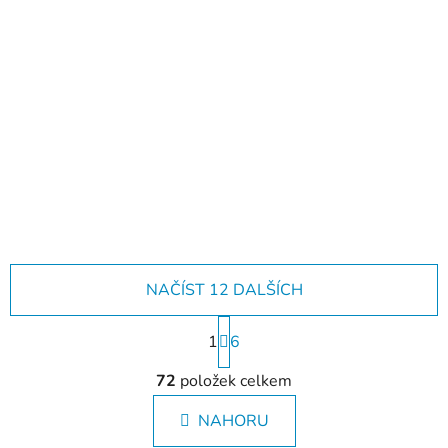
Už jste viděli naše
katalogy?
NAČÍST 12 DALŠÍCH
S
1
t
6
r
O
á
72
položek celkem
v
n
l
k
NAHORU
á
o