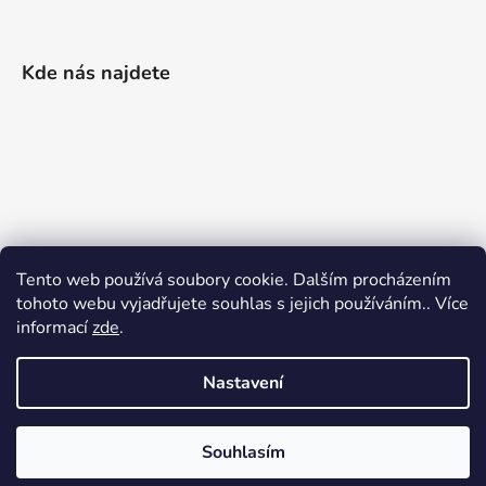
Kde nás najdete
Tento web používá soubory cookie. Dalším procházením
tohoto webu vyjadřujete souhlas s jejich používáním.. Více
informací
zde
.
Nastavení
Vytvořil Shoptet
|
Realizoval Appgrade
Souhlasím
Copyright 2026
Železářství Keller
. Všechna práva
vyhrazena.