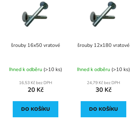
p
o
i
d
s
u
p
k
r
t
šrouby 16x50 vratové
šrouby 12x180 vratové
o
ů
d
u
Ihned k odběru
(>10 ks)
Ihned k odběru
(>10 ks)
k
t
16,53 Kč bez DPH
24,79 Kč bez DPH
ů
20 Kč
30 Kč
DO KOŠÍKU
DO KOŠÍKU