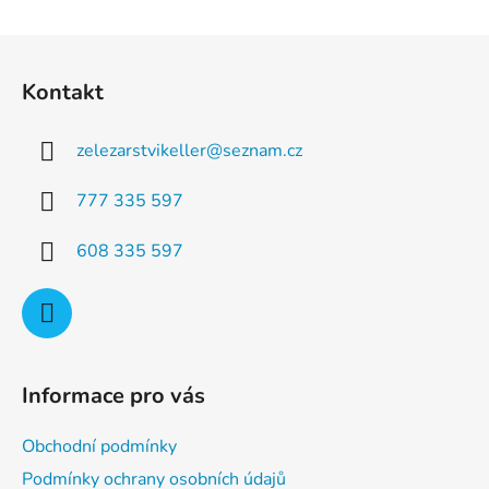
d
v
a
á
Z
c
n
á
í
í
Kontakt
p
p
r
a
v
zelezarstvikeller
@
seznam.cz
t
k
í
y
777 335 597
v
ý
608 335 597
p
i
s
u
Informace pro vás
Obchodní podmínky
Podmínky ochrany osobních údajů