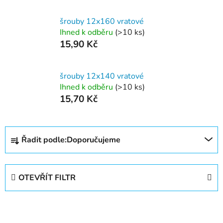
šrouby 12x160 vratové
Ihned k odběru
(>10 ks)
15,90 Kč
šrouby 12x140 vratové
Ihned k odběru
(>10 ks)
15,70 Kč
Ř
Řadit podle:
Doporučujeme
a
z
e
OTEVŘÍT FILTR
n
í
V
p
ý
r