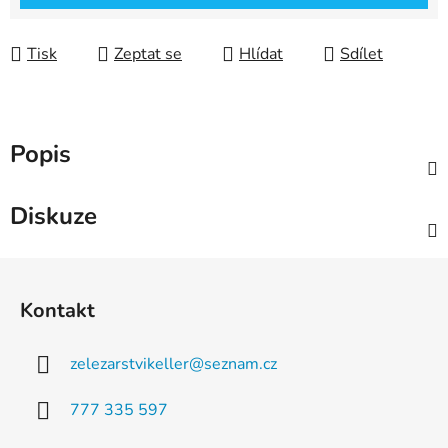
Tisk
Zeptat se
Hlídat
Sdílet
Popis
Diskuze
Z
á
Kontakt
p
a
zelezarstvikeller
@
seznam.cz
t
í
777 335 597