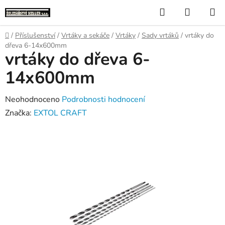
Přejít
Hledat
NÁKUP
na
KOŠÍK
obsah
Domů
/
Příslušenství
/
Vrtáky a sekáče
/
Vrtáky
/
Sady vrtáků
/
vrtáky do
dřeva 6-14x600mm
vrtáky do dřeva 6-
14x600mm
Průměrné
Neohodnoceno
Podrobnosti hodnocení
hodnocení
Značka:
EXTOL CRAFT
produktu
je
0,0
z
5
hvězdiček.