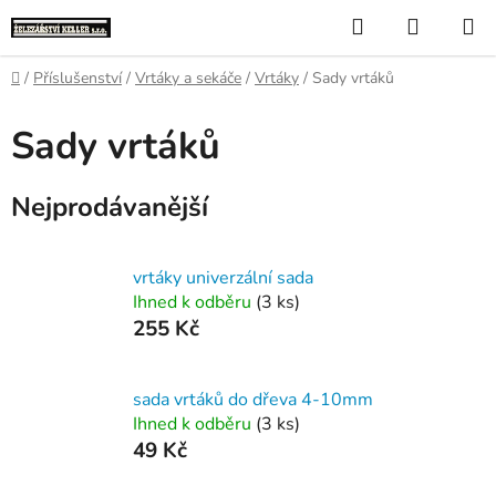
Přejít
Hledat
NÁKUP
na
KOŠÍK
obsah
Domů
/
Příslušenství
/
Vrtáky a sekáče
/
Vrtáky
/
Sady vrtáků
Sady vrtáků
Nejprodávanější
vrtáky univerzální sada
Ihned k odběru
(3 ks)
255 Kč
sada vrtáků do dřeva 4-10mm
Ihned k odběru
(3 ks)
49 Kč