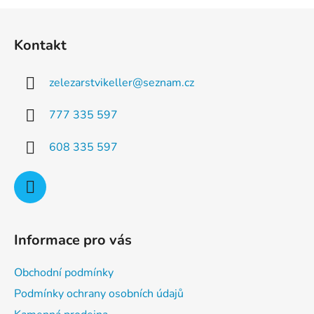
a
á
Z
c
n
á
í
í
Kontakt
p
p
r
a
v
zelezarstvikeller
@
seznam.cz
t
k
í
y
777 335 597
v
ý
608 335 597
p
i
s
u
Informace pro vás
Obchodní podmínky
Podmínky ochrany osobních údajů