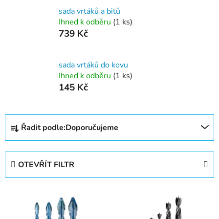
sada vrtáků a bitů
Ihned k odběru
(1 ks)
739 Kč
sada vrtáků do kovu
Ihned k odběru
(1 ks)
145 Kč
Ř
Řadit podle:
Doporučujeme
a
z
e
OTEVŘÍT FILTR
n
í
V
p
ý
r