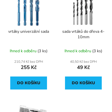
p
o
i
d
s
u
p
k
r
t
vrtáky univerzální sada
sada vrtáků do dřeva 4-
o
ů
10mm
d
u
Ihned k odběru
(3 ks)
Ihned k odběru
(3 ks)
k
t
210,74 Kč bez DPH
40,50 Kč bez DPH
ů
255 Kč
49 Kč
DO KOŠÍKU
DO KOŠÍKU