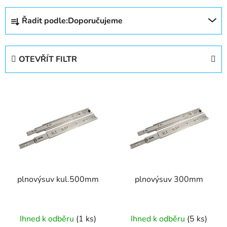
Ř
Řadit podle:
Doporučujeme
a
z
e
OTEVŘÍT FILTR
n
í
V
p
ý
r
p
o
i
d
s
u
p
k
r
t
plnovýsuv kul.500mm
plnovýsuv 300mm
o
ů
d
u
Ihned k odběru
(1 ks)
Ihned k odběru
(5 ks)
k