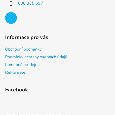
608 335 597
k
y
v
ý
p
i
Informace pro vás
s
u
Obchodní podmínky
Podmínky ochrany osobních údajů
Kamenná prodejna
Reklamace
Facebook