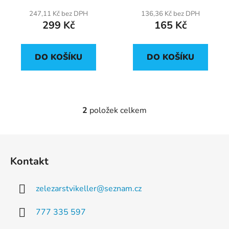
t
247,11 Kč bez DPH
136,36 Kč bez DPH
ů
299 Kč
165 Kč
DO KOŠÍKU
DO KOŠÍKU
2
položek celkem
O
v
l
Z
á
á
d
Kontakt
p
a
a
c
zelezarstvikeller
@
seznam.cz
t
í
p
í
777 335 597
r
v