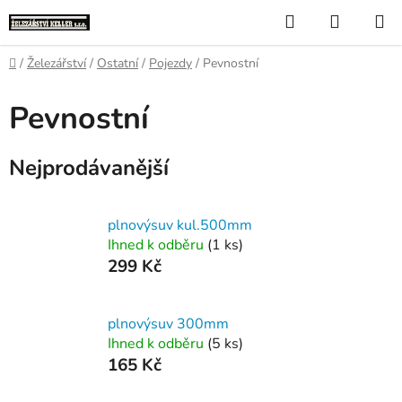
Přejít
Hledat
NÁKUP
na
KOŠÍK
obsah
Domů
/
Železářství
/
Ostatní
/
Pojezdy
/
Pevnostní
Pevnostní
Nejprodávanější
plnovýsuv kul.500mm
Ihned k odběru
(1 ks)
299 Kč
plnovýsuv 300mm
Ihned k odběru
(5 ks)
165 Kč