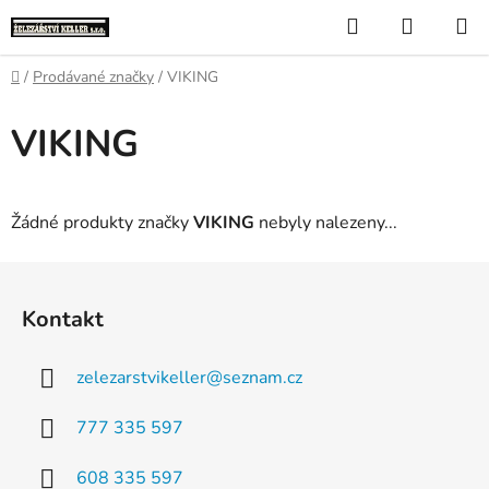
Přejít
Hledat
NÁKUP
na
KOŠÍK
obsah
Domů
/
Prodávané značky
/
VIKING
VIKING
Žádné produkty značky
VIKING
nebyly nalezeny...
Z
á
Kontakt
p
a
zelezarstvikeller
@
seznam.cz
t
í
777 335 597
608 335 597