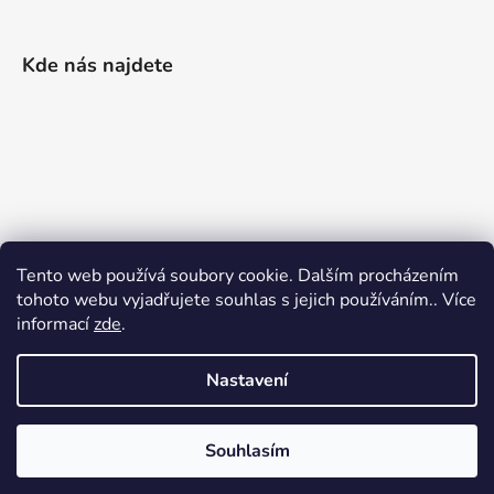
Kde nás najdete
Tento web používá soubory cookie. Dalším procházením
tohoto webu vyjadřujete souhlas s jejich používáním.. Více
informací
zde
.
Nastavení
Vytvořil Shoptet
|
Realizoval Appgrade
Souhlasím
Copyright 2026
Železářství Keller
. Všechna práva
vyhrazena.