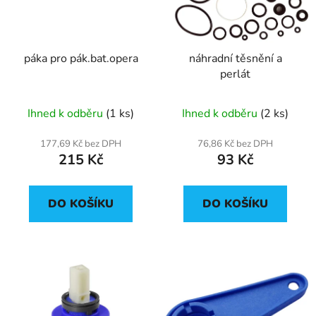
s
r
p
o
r
d
páka pro pák.bat.opera
náhradní těsnění a
o
u
perlát
d
k
u
t
Ihned k odběru
(1 ks)
Ihned k odběru
(2 ks)
k
ů
t
177,69 Kč bez DPH
76,86 Kč bez DPH
ů
215 Kč
93 Kč
DO KOŠÍKU
DO KOŠÍKU