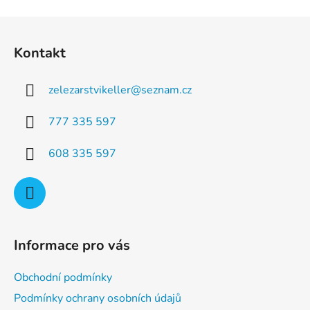
v
l
Z
á
á
d
Kontakt
p
a
a
c
zelezarstvikeller
@
seznam.cz
t
í
p
í
777 335 597
r
v
608 335 597
k
y
v
ý
p
i
Informace pro vás
s
u
Obchodní podmínky
Podmínky ochrany osobních údajů