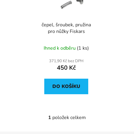
s
r
p
o
r
d
čepel, šroubek, pružina
o
u
pro nůžky Fiskars
d
k
u
t
Ihned k odběru
(1 ks)
k
ů
t
371,90 Kč bez DPH
ů
450 Kč
DO KOŠÍKU
1
položek celkem
O
v
l