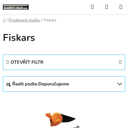
Přejít
Hledat
NÁKUP
na
KOŠÍK
obsah
Domů
/
Prodávané značky
/
Fiskars
Fiskars
OTEVŘÍT FILTR
Ř
Řadit podle:
Doporučujeme
a
z
V
e
ý
n
p
í
i
p