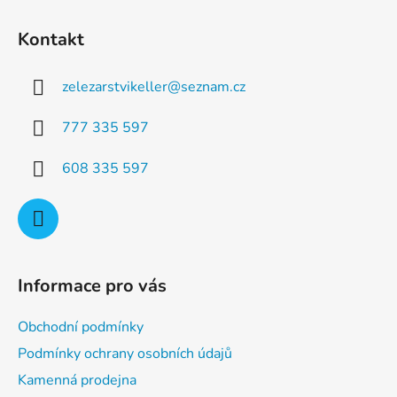
Z
á
á
d
Kontakt
p
a
a
c
zelezarstvikeller
@
seznam.cz
t
í
p
í
777 335 597
r
v
608 335 597
k
y
v
ý
p
i
Informace pro vás
s
u
Obchodní podmínky
Podmínky ochrany osobních údajů
Kamenná prodejna