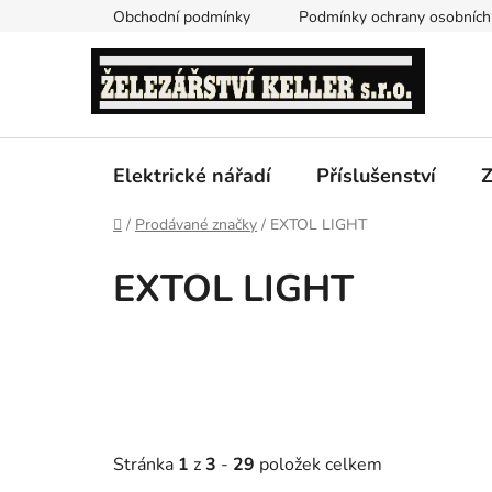
Přejít
Obchodní podmínky
Podmínky ochrany osobních
na
obsah
Elektrické nářadí
Příslušenství
Z
Domů
/
Prodávané značky
/
EXTOL LIGHT
EXTOL LIGHT
Stránka
1
z
3
-
29
položek celkem