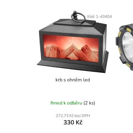
V
ý
Kód:
1-43404
p
i
s
p
r
o
d
u
krb s ohněm led
k
t
ů
Ihned k odběru
(2 ks)
272,73 Kč bez DPH
330 Kč