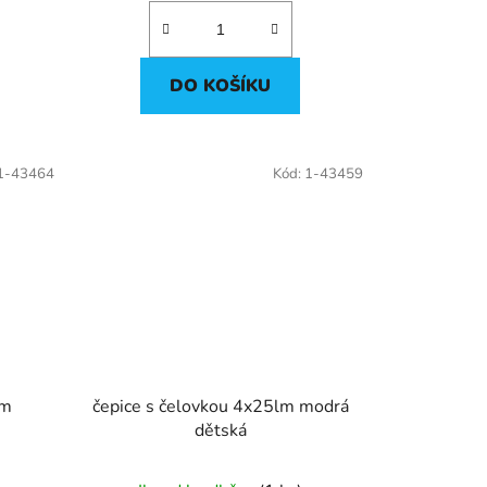
DO KOŠÍKU
1-43464
Kód:
1-43459
lm
čepice s čelovkou 4x25lm modrá
dětská