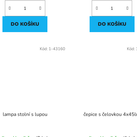
DO KOŠÍKU
DO KOŠÍKU
Kód:
1-43160
Kód:
lampa stolní s lupou
čepice s čelovkou 4x45