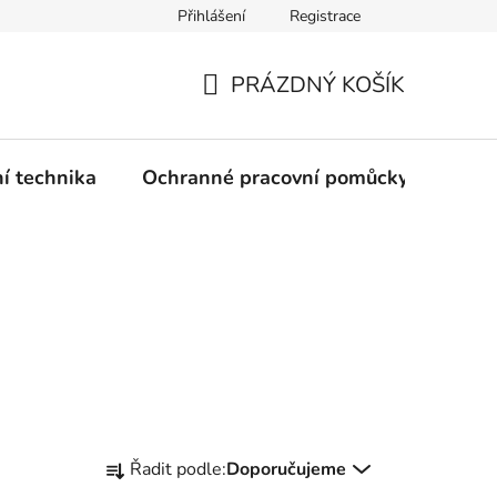
Přihlášení
Registrace
PRÁZDNÝ KOŠÍK
NÁKUPNÍ
KOŠÍK
ní technika
Ochranné pracovní pomůcky
Žele
Ř
Řadit podle:
Doporučujeme
a