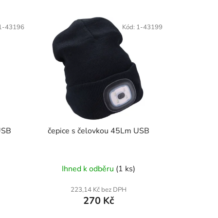
z
e
1-43196
Kód:
1-43199
n
í
p
r
o
d
u
k
t
USB
čepice s čelovkou 45Lm USB
ů
Ihned k odběru
(1 ks)
223,14 Kč bez DPH
270 Kč