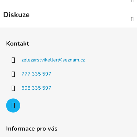
Diskuze
Z
á
Kontakt
p
a
zelezarstvikeller
@
seznam.cz
t
í
777 335 597
608 335 597
Informace pro vás