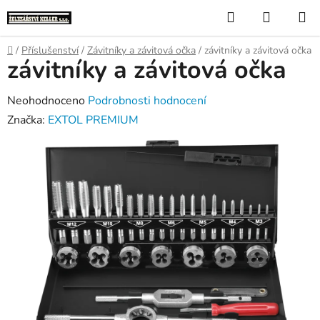
Přejít
Hledat
NÁKUP
na
KOŠÍK
obsah
Domů
/
Příslušenství
/
Závitníky a závitová očka
/
závitníky a závitová očka
závitníky a závitová očka
Průměrné
Neohodnoceno
Podrobnosti hodnocení
hodnocení
Značka:
EXTOL PREMIUM
produktu
je
0,0
z
5
hvězdiček.