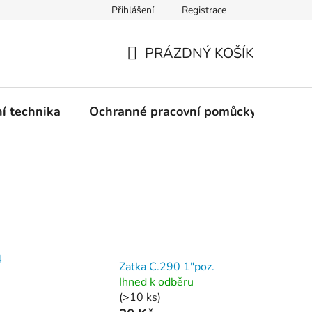
Přihlášení
Registrace
PRÁZDNÝ KOŠÍK
NÁKUPNÍ
KOŠÍK
ní technika
Ochranné pracovní pomůcky
Žele
4
Zatka C.290 1"poz.
Ihned k odběru
(>10 ks)