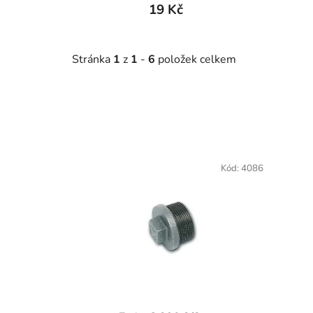
19 Kč
Stránka
1
z
1
-
6
položek celkem
V
ý
Kód:
4086
p
i
s
p
r
o
d