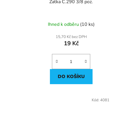
u
Zatka C.290 3/8 poz.
k
t
ů
Ihned k odběru
(10 ks)
15,70 Kč bez DPH
19 Kč
DO KOŠÍKU
Kód:
4081