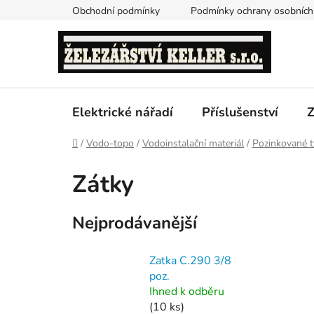
Přejít
Obchodní podmínky
Podmínky ochrany osobních
na
obsah
Elektrické nářadí
Příslušenství
Z
Domů
/
Vodo-topo
/
Vodoinstalační materiál
/
Pozinkované t
Zátky
Nejprodávanější
Zatka C.290 3/8
poz.
Ihned k odběru
(10 ks)