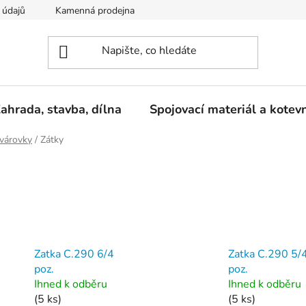
 údajů
Kamenná prodejna
Reklamace
ahrada, stavba, dílna
Spojovací materiál a kotev
várovky
/
Zátky
Zatka C.290 6/4
Zatka C.290 5/
poz.
poz.
Ihned k odběru
Ihned k odběru
(5 ks)
(5 ks)