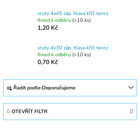
vruty 4x45 záp. hlava kříž nerez
Ihned k odběru
(>10 ks)
1,20 Kč
vruty 4x30 záp. hlava kříž nerez
Ihned k odběru
(>10 ks)
0,70 Kč
Ř
Řadit podle:
Doporučujeme
a
z
e
OTEVŘÍT FILTR
n
í
V
p
ý
r