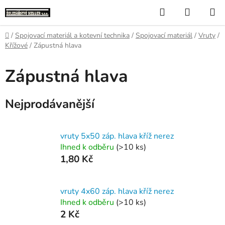
Přejít
Hledat
NÁKUP
na
KOŠÍK
obsah
Domů
/
Spojovací materiál a kotevní technika
/
Spojovací materiál
/
Vruty
/
Křížové
/
Zápustná hlava
Zápustná hlava
Nejprodávanější
vruty 5x50 záp. hlava kříž nerez
Ihned k odběru
(>10 ks)
1,80 Kč
vruty 4x60 záp. hlava kříž nerez
Ihned k odběru
(>10 ks)
2 Kč