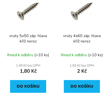
p
o
i
d
s
u
p
k
r
t
vruty 5x50 záp. hlava
vruty 4x60 záp. hlava
o
ů
kříž nerez
kříž nerez
d
u
Ihned k odběru
(>10 ks)
Ihned k odběru
(>10 ks)
k
t
1,49 Kč bez DPH
1,65 Kč bez DPH
ů
1,80 Kč
2 Kč
DO KOŠÍKU
DO KOŠÍKU