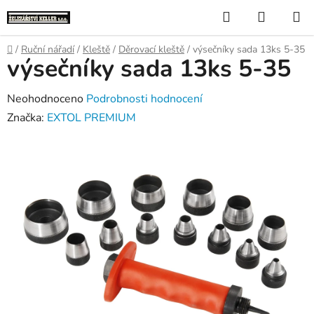
Přejít
Hledat
NÁKUP
na
KOŠÍK
obsah
Domů
/
Ruční nářadí
/
Kleště
/
Děrovací kleště
/
výsečníky sada 13ks 5-35
výsečníky sada 13ks 5-35
Průměrné
Neohodnoceno
Podrobnosti hodnocení
hodnocení
Značka:
EXTOL PREMIUM
produktu
je
0,0
z
5
hvězdiček.