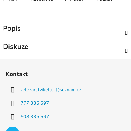
Popis
Diskuze
Z
á
Kontakt
p
a
zelezarstvikeller
@
seznam.cz
t
í
777 335 597
608 335 597