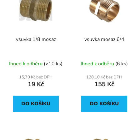
p
o
i
d
s
u
p
k
r
t
vsuvka 1/8 mosaz
vsuvka mosaz 6/4
o
ů
d
u
Ihned k odběru
(>10 ks)
Ihned k odběru
(6 ks)
k
t
15,70 Kč bez DPH
128,10 Kč bez DPH
ů
19 Kč
155 Kč
DO KOŠÍKU
DO KOŠÍKU