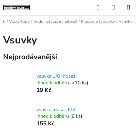
Přejít
Hledat
NÁKUP
na
KOŠÍK
obsah
Domů
/
Vodo-topo
/
Vodoinstalační materiál
/
Mosazné tvárovky
/
Vsuvky
Vsuvky
Nejprodávanější
vsuvka 1/8 mosaz
Ihned k odběru
(>10 ks)
19 Kč
vsuvka mosaz 6/4
Ihned k odběru
(6 ks)
155 Kč