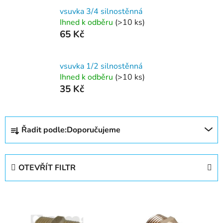
vsuvka 3/4 silnostěnná
Ihned k odběru
(>10 ks)
65 Kč
vsuvka 1/2 silnostěnná
Ihned k odběru
(>10 ks)
35 Kč
Ř
Řadit podle:
Doporučujeme
a
z
e
OTEVŘÍT FILTR
n
í
V
p
ý
r