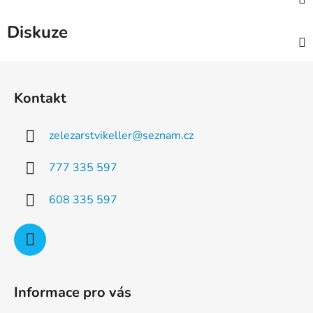
Diskuze
Z
á
Kontakt
p
a
zelezarstvikeller
@
seznam.cz
t
í
777 335 597
608 335 597
Informace pro vás