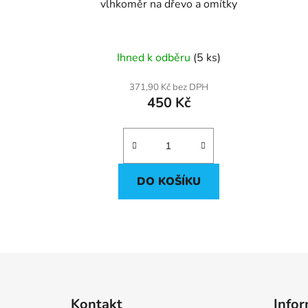
u
vlhkoměr na dřevo a omítky
k
t
ů
Ihned k odběru
(5 ks)
371,90 Kč bez DPH
450 Kč
DO KOŠÍKU
Z
á
Kontakt
Infor