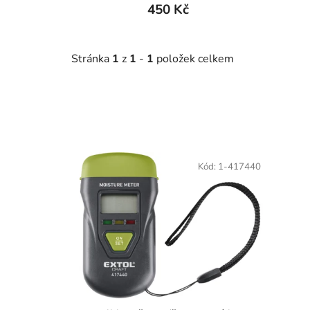
450 Kč
Stránka
1
z
1
-
1
položek celkem
V
ý
Kód:
1-417440
p
i
s
p
r
o
d