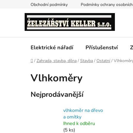
Přejít
Obchodní podmínky
Podmínky ochrany osobních
na
obsah
Elektrické nářadí
Příslušenství
Z
Domů
/
Zahrada, stavba, dílna
/
Stavba
/
Ostatní
/
Vlhkoměr
Vlhkoměry
Nejprodávanější
vlhkoměr na dřevo
a omítky
Ihned k odběru
(5 ks)