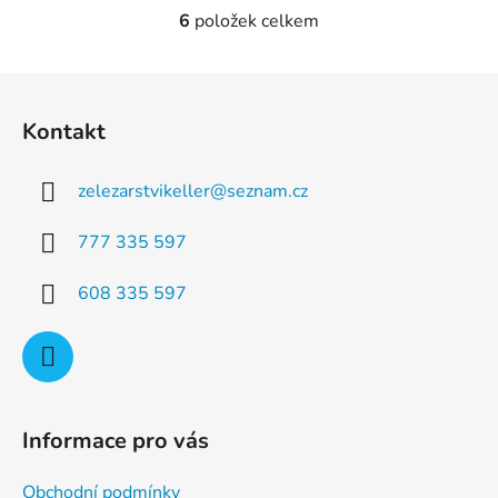
6
položek celkem
O
v
l
Z
á
á
d
Kontakt
p
a
a
c
zelezarstvikeller
@
seznam.cz
t
í
p
í
777 335 597
r
v
608 335 597
k
y
v
ý
p
i
Informace pro vás
s
u
Obchodní podmínky