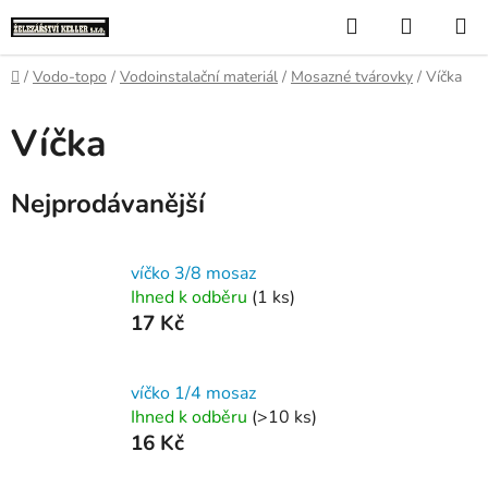
Přejít
Hledat
NÁKUP
na
KOŠÍK
obsah
Domů
/
Vodo-topo
/
Vodoinstalační materiál
/
Mosazné tvárovky
/
Víčka
Víčka
Nejprodávanější
víčko 3/8 mosaz
Ihned k odběru
(1 ks)
17 Kč
víčko 1/4 mosaz
Ihned k odběru
(>10 ks)
16 Kč