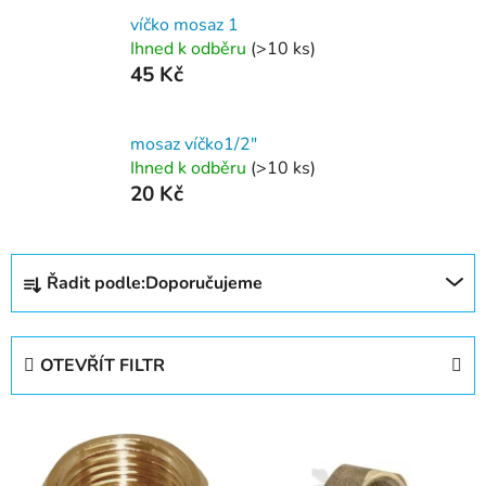
víčko mosaz 1
Ihned k odběru
(>10 ks)
45 Kč
mosaz víčko1/2"
Ihned k odběru
(>10 ks)
20 Kč
Ř
Řadit podle:
Doporučujeme
a
z
e
OTEVŘÍT FILTR
n
í
V
p
ý
r