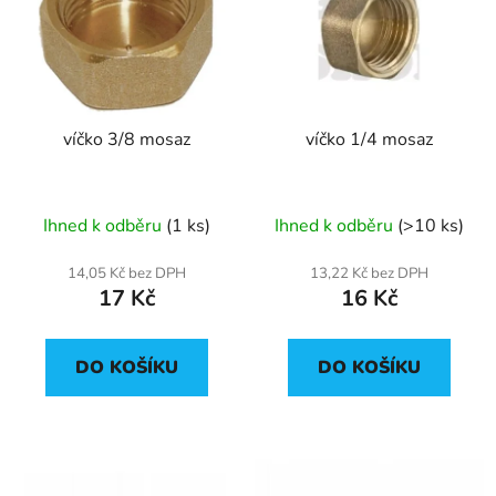
p
o
i
d
s
u
p
k
r
t
víčko 3/8 mosaz
víčko 1/4 mosaz
o
ů
d
u
Ihned k odběru
(1 ks)
Ihned k odběru
(>10 ks)
k
t
14,05 Kč bez DPH
13,22 Kč bez DPH
ů
17 Kč
16 Kč
DO KOŠÍKU
DO KOŠÍKU