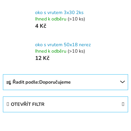
oko s vrutem 3x30 2ks
Ihned k odběru
(>10 ks)
4 Kč
oko s vrutem 50x18 nerez
Ihned k odběru
(>10 ks)
12 Kč
Ř
Řadit podle:
Doporučujeme
a
z
e
OTEVŘÍT FILTR
n
í
V
p
ý
r