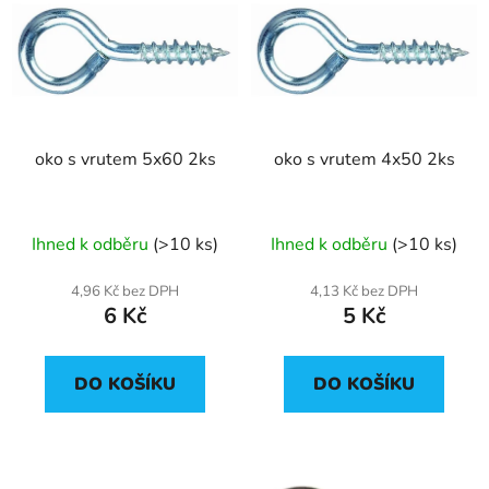
p
o
i
d
s
u
p
k
r
t
oko s vrutem 5x60 2ks
oko s vrutem 4x50 2ks
o
ů
d
u
Ihned k odběru
(>10 ks)
Ihned k odběru
(>10 ks)
k
t
4,96 Kč bez DPH
4,13 Kč bez DPH
ů
6 Kč
5 Kč
DO KOŠÍKU
DO KOŠÍKU