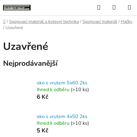
Přejít
Hledat
NÁKUP
na
KOŠÍK
obsah
Domů
/
Spojovací materiál a kotevní technika
/
Spojovací materiál
/
Háčky
/
Uzavřené
Uzavřené
Nejprodávanější
oko s vrutem 5x60 2ks
Ihned k odběru
(>10 ks)
6 Kč
oko s vrutem 4x50 2ks
Ihned k odběru
(>10 ks)
5 Kč