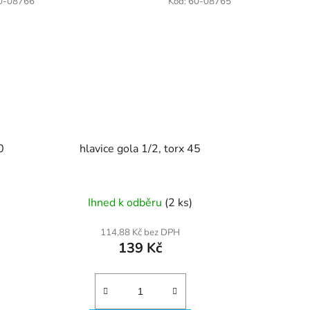
0-08766
Kód:
60-08765
0
hlavice gola 1/2, torx 45
Ihned k odběru
(2 ks)
114,88 Kč bez DPH
139 Kč