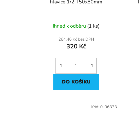
u
hlavice 1/2 T50x80mm
k
t
ů
Ihned k odběru
(1 ks)
264,46 Kč bez DPH
320 Kč
DO KOŠÍKU
Kód:
0-06333