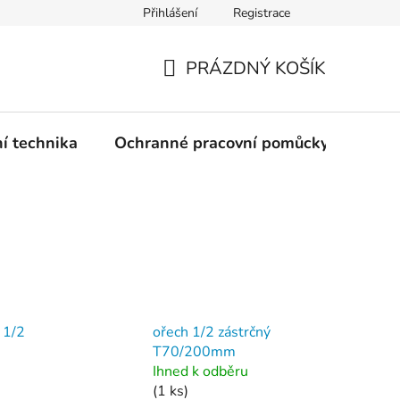
Přihlášení
Registrace
PRÁZDNÝ KOŠÍK
NÁKUPNÍ
KOŠÍK
ní technika
Ochranné pracovní pomůcky
Žele
 1/2
ořech 1/2 zástrčný
T70/200mm
Ihned k odběru
(1 ks)