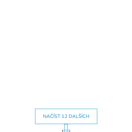
NAČÍST 12 DALŠÍCH
S
1
t
3