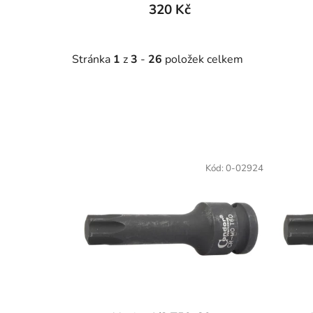
320 Kč
Stránka
1
z
3
-
26
položek celkem
V
ý
Kód:
0-02924
p
i
s
p
r
o
d