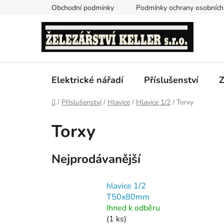
Přejít
Obchodní podmínky
Podmínky ochrany osobních
na
obsah
Elektrické nářadí
Příslušenství
Z
Domů
/
Příslušenství
/
Hlavice
/
Hlavice 1/2
/
Torxy
Torxy
Nejprodávanější
hlavice 1/2
T50x80mm
Ihned k odběru
(1 ks)