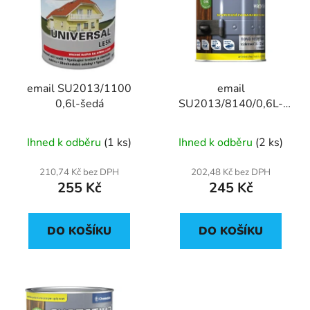
p
o
i
d
s
u
p
k
r
t
email SU2013/1100
email
o
ů
0,6l-šedá
SU2013/8140/0,6L-
d
červená rybízová
u
Ihned k odběru
(1 ks)
Ihned k odběru
(2 ks)
k
t
210,74 Kč bez DPH
202,48 Kč bez DPH
ů
255 Kč
245 Kč
DO KOŠÍKU
DO KOŠÍKU