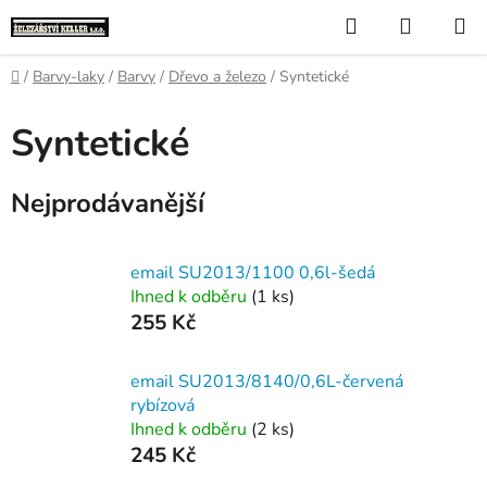
Přejít
Hledat
NÁKUP
na
KOŠÍK
obsah
Domů
/
Barvy-laky
/
Barvy
/
Dřevo a železo
/
Syntetické
Syntetické
Nejprodávanější
email SU2013/1100 0,6l-šedá
Ihned k odběru
(1 ks)
255 Kč
email SU2013/8140/0,6L-červená
rybízová
Ihned k odběru
(2 ks)
245 Kč