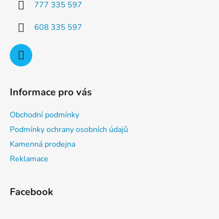
777 335 597
r
v
608 335 597
k
y
v
ý
p
i
Informace pro vás
s
u
Obchodní podmínky
Podmínky ochrany osobních údajů
Kamenná prodejna
Reklamace
Facebook