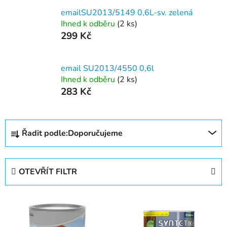
emailSU2013/5149 0,6L-sv. zelená
Ihned k odběru
(2 ks)
299 Kč
email SU2013/4550 0,6l
Ihned k odběru
(2 ks)
283 Kč
Ř
Řadit podle:
Doporučujeme
a
z
e
OTEVŘÍT FILTR
n
í
V
p
ý
r