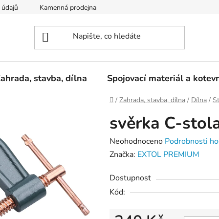
 údajů
Kamenná prodejna
Reklamace
ahrada, stavba, dílna
Spojovací materiál a kotev
Domů
/
Zahrada, stavba, dílna
/
Dílna
/
St
svěrka C-sto
Průměrné
Neohodnoceno
Podrobnosti ho
hodnocení
Značka:
EXTOL PREMIUM
produktu
Dostupnost
je
Kód:
0,0
z