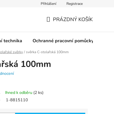
Přihlášení
Registrace
PRÁZDNÝ KOŠÍK
NÁKUPNÍ
KOŠÍK
ní technika
Ochranné pracovní pomůcky
Žele
olařské svěrky
/
svěrka C-stolařská 100mm
lařská 100mm
dnocení
Ihned k odběru
(2 ks)
1-8815110