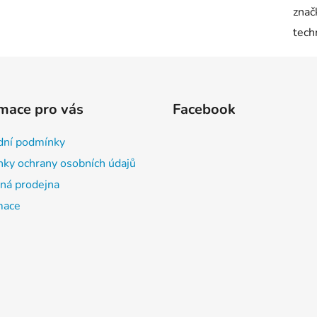
znač
tech
mace pro vás
Facebook
ní podmínky
ky ochrany osobních údajů
á prodejna
mace