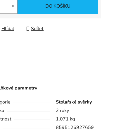
DO KOŠÍKU
Hlídat
Sdílet
ňkové parametry
gorie
Stolařské svěrky
ka
2 roky
tnost
1.071 kg
8595126927659