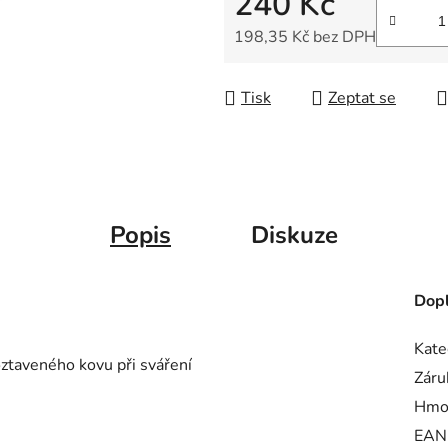
240 Kč
5
hvězdiček.
198,35 Kč bez DPH
Měrná cena:
Tisk
Zeptat se
Popis
Diskuze
Dopl
Kate
oztaveného kovu při sváření
Záru
Hmo
EAN