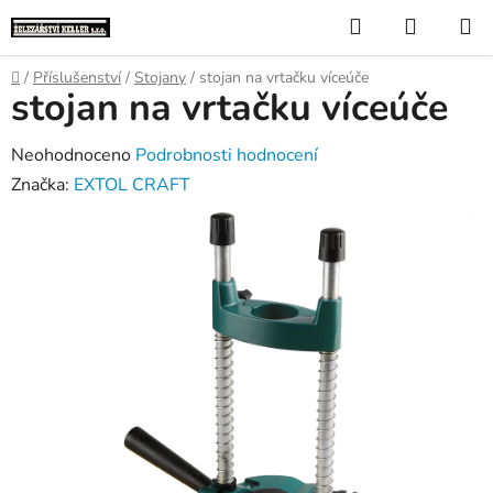
Přejít
Hledat
NÁKUP
na
KOŠÍK
obsah
Domů
/
Příslušenství
/
Stojany
/
stojan na vrtačku víceúče
stojan na vrtačku víceúče
Průměrné
Neohodnoceno
Podrobnosti hodnocení
hodnocení
Značka:
EXTOL CRAFT
produktu
je
0,0
z
5
hvězdiček.