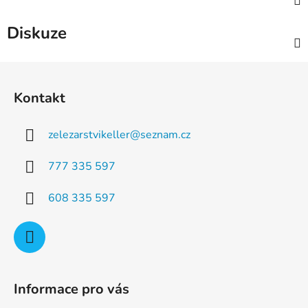
Diskuze
Z
á
Kontakt
p
a
zelezarstvikeller
@
seznam.cz
t
í
777 335 597
608 335 597
Informace pro vás