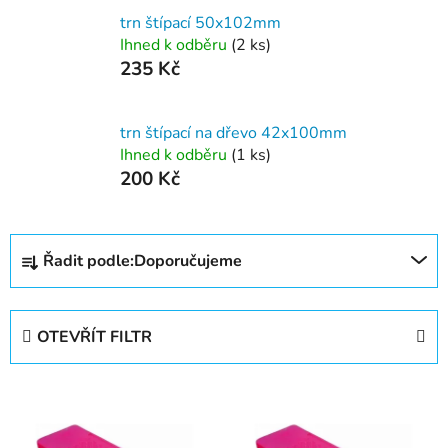
trn štípací 50x102mm
Ihned k odběru
(2 ks)
235 Kč
trn štípací na dřevo 42x100mm
Ihned k odběru
(1 ks)
200 Kč
Ř
Řadit podle:
Doporučujeme
a
z
e
OTEVŘÍT FILTR
n
í
V
p
ý
r