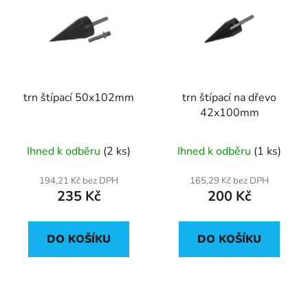
trn štípací 50x102mm
trn štípací na dřevo
42x100mm
Průměrné
Ihned k odběru
(2 ks)
Ihned k odběru
(1 ks)
hodnocení
produktu
194,21 Kč bez DPH
165,29 Kč bez DPH
235 Kč
200 Kč
je
5,0
z
DO KOŠÍKU
DO KOŠÍKU
5
hvězdiček.