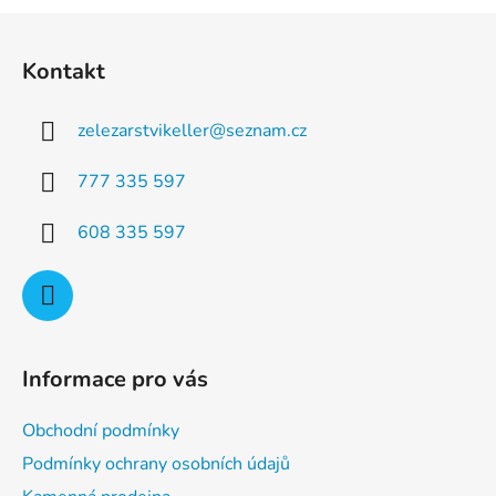
a
á
Z
c
n
á
í
í
Kontakt
p
p
r
a
v
zelezarstvikeller
@
seznam.cz
t
k
í
y
777 335 597
v
ý
608 335 597
p
i
s
u
Informace pro vás
Obchodní podmínky
Podmínky ochrany osobních údajů