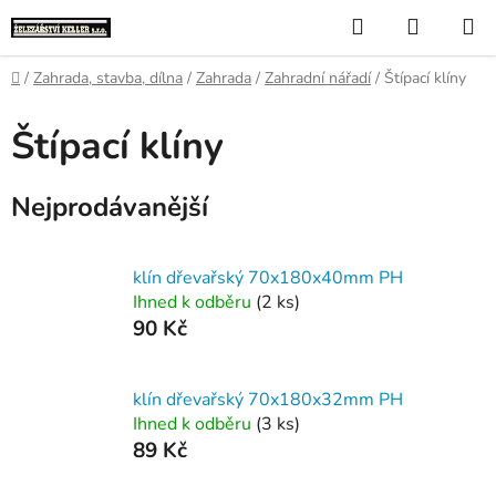
Přejít
Hledat
NÁKUP
na
KOŠÍK
obsah
Domů
/
Zahrada, stavba, dílna
/
Zahrada
/
Zahradní nářadí
/
Štípací klíny
Štípací klíny
Nejprodávanější
klín dřevařský 70x180x40mm PH
Ihned k odběru
(2 ks)
90 Kč
klín dřevařský 70x180x32mm PH
Ihned k odběru
(3 ks)
89 Kč