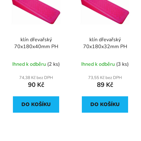
p
o
i
d
s
u
p
k
r
t
klín dřevařský
klín dřevařský
o
ů
70x180x40mm PH
70x180x32mm PH
d
u
Ihned k odběru
(2 ks)
Ihned k odběru
(3 ks)
k
t
74,38 Kč bez DPH
73,55 Kč bez DPH
ů
90 Kč
89 Kč
DO KOŠÍKU
DO KOŠÍKU