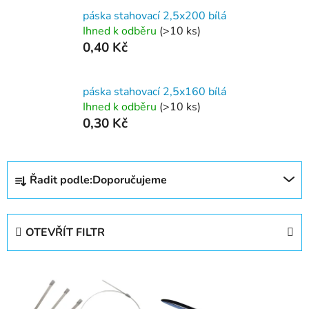
páska stahovací 2,5x200 bílá
Ihned k odběru
(>10 ks)
0,40 Kč
páska stahovací 2,5x160 bílá
Ihned k odběru
(>10 ks)
0,30 Kč
Ř
Řadit podle:
Doporučujeme
a
z
e
OTEVŘÍT FILTR
n
í
V
p
ý
r