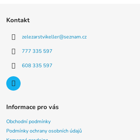
a
á
Z
c
n
á
í
í
Kontakt
p
p
r
a
v
zelezarstvikeller
@
seznam.cz
t
k
í
y
777 335 597
v
ý
608 335 597
p
i
s
u
Informace pro vás
Obchodní podmínky
Podmínky ochrany osobních údajů