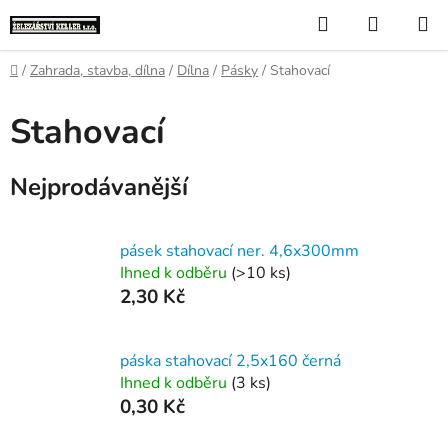
Přejít
Hledat
NÁKUP
na
KOŠÍK
obsah
Domů
/
Zahrada, stavba, dílna
/
Dílna
/
Pásky
/
Stahovací
Stahovací
Nejprodávanější
pásek stahovací ner. 4,6x300mm
Ihned k odběru
(>10 ks)
2,30 Kč
páska stahovací 2,5x160 černá
Ihned k odběru
(3 ks)
0,30 Kč