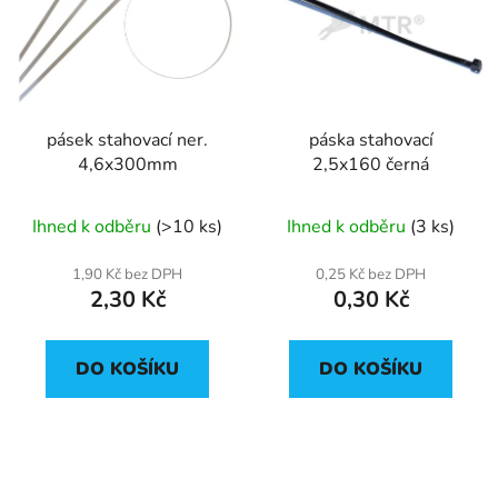
p
o
i
d
s
u
p
k
r
t
pásek stahovací ner.
páska stahovací
o
ů
4,6x300mm
2,5x160 černá
d
u
Ihned k odběru
(>10 ks)
Ihned k odběru
(3 ks)
k
t
1,90 Kč bez DPH
0,25 Kč bez DPH
ů
2,30 Kč
0,30 Kč
DO KOŠÍKU
DO KOŠÍKU