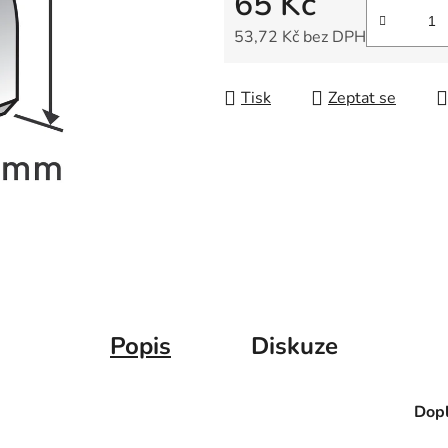
65 Kč
5
hvězdiček.
53,72 Kč bez DPH
Měrná cena:
Tisk
Zeptat se
Popis
Diskuze
Dopl