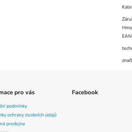
Kate
Záru
Hmo
EAN
tech
znač
mace pro vás
Facebook
ní podmínky
ky ochrany osobních údajů
á prodejna