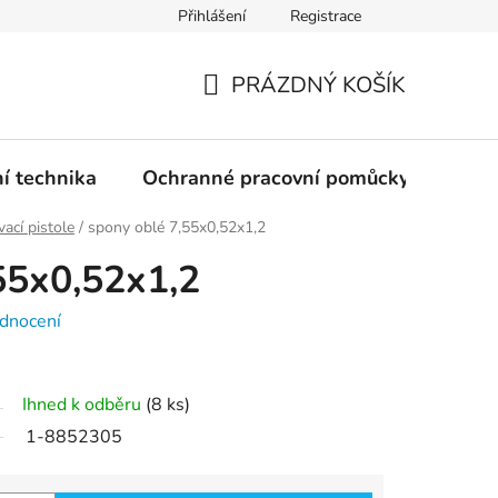
Přihlášení
Registrace
PRÁZDNÝ KOŠÍK
NÁKUPNÍ
KOŠÍK
ní technika
Ochranné pracovní pomůcky
Žele
ací pistole
/
spony oblé 7,55x0,52x1,2
55x0,52x1,2
dnocení
Ihned k odběru
(8 ks)
1-8852305