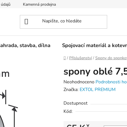
 údajů
Kamenná prodejna
Reklamace
ahrada, stavba, dílna
Spojovací materiál a kotev
Domů
/
Příslušenství
/
Spony do sponkov
spony oblé 7,
Průměrné
Neohodnoceno
Podrobnosti ho
hodnocení
Značka:
EXTOL PREMIUM
produktu
Dostupnost
je
Kód:
0,0
z