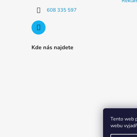
Rekla
608 335 597
Kde nás najdete
Tento web p
webu vyjadřu