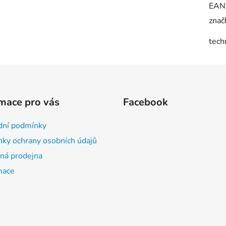
EAN
znač
tech
mace pro vás
Facebook
ní podmínky
ky ochrany osobních údajů
á prodejna
mace