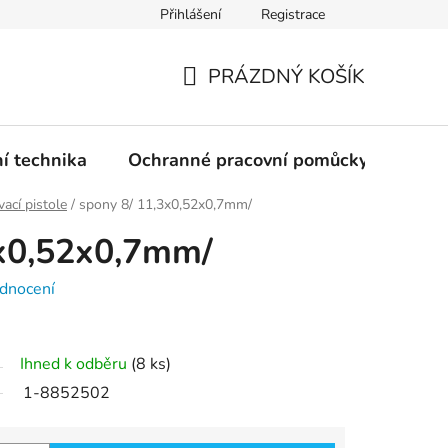
Přihlášení
Registrace
PRÁZDNÝ KOŠÍK
NÁKUPNÍ
KOŠÍK
ní technika
Ochranné pracovní pomůcky
Žele
ací pistole
/
spony 8/ 11,3x0,52x0,7mm/
3x0,52x0,7mm/
dnocení
Ihned k odběru
(8 ks)
1-8852502