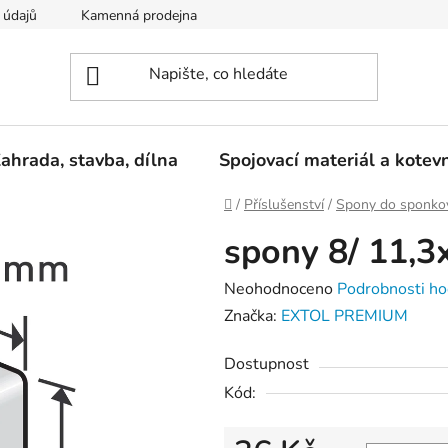
 údajů
Kamenná prodejna
Reklamace
ahrada, stavba, dílna
Spojovací materiál a kotev
Domů
/
Příslušenství
/
Spony do sponkov
spony 8/ 11,
Průměrné
Neohodnoceno
Podrobnosti ho
hodnocení
Značka:
EXTOL PREMIUM
produktu
Dostupnost
je
Kód:
0,0
z