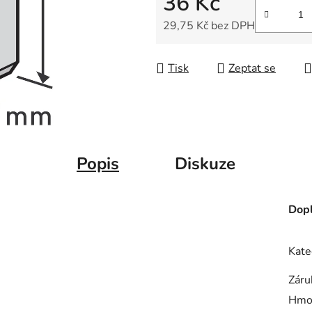
36 Kč
5
hvězdiček.
29,75 Kč bez DPH
Měrná cena:
Tisk
Zeptat se
Popis
Diskuze
Dopl
Kate
Záru
Hmo