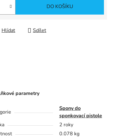
DO KOŠÍKU
Hlídat
Sdílet
ňkové parametry
Spony do
gorie
sponkovací pistole
ka
2 roky
tnost
0.078 kg