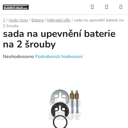
Přejít
Hledat
NÁKUP
na
KOŠÍK
obsah
Domů
/
Vodo-topo
/
Baterie
/
Náhradní díly
/
sada na upevnění baterie na
2 šrouby
sada na upevnění baterie
na 2 šrouby
Průměrné
Neohodnoceno
Podrobnosti hodnocení
hodnocení
produktu
je
0,0
z
5
hvězdiček.