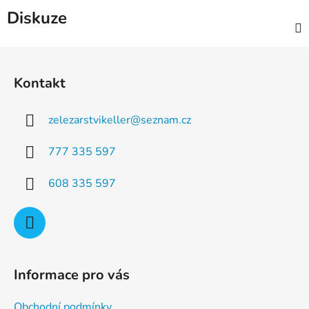
Diskuze
Z
á
Kontakt
p
a
zelezarstvikeller
@
seznam.cz
t
í
777 335 597
608 335 597
Informace pro vás
Obchodní podmínky