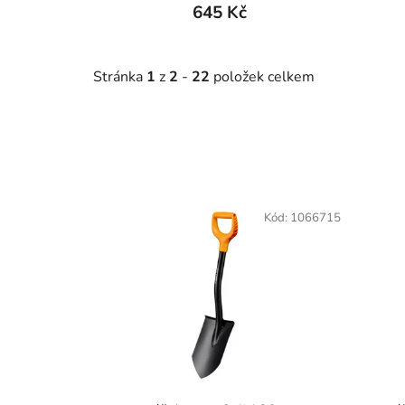
645 Kč
Stránka
1
z
2
-
22
položek celkem
V
ý
Kód:
1066715
p
i
s
p
r
o
d