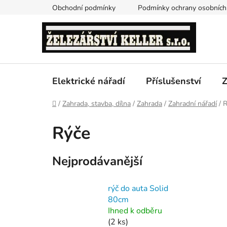
Přejít
Obchodní podmínky
Podmínky ochrany osobních
na
obsah
Elektrické nářadí
Příslušenství
Z
Domů
/
Zahrada, stavba, dílna
/
Zahrada
/
Zahradní nářadí
/
R
Rýče
Nejprodávanější
rýč do auta Solid
80cm
Ihned k odběru
(2 ks)