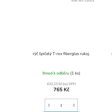
Kód:
60-15003
rýč špičatý T-rex fiberglas rukoj.
Ihned k odběru
(1 ks)
632,23 Kč bez DPH
765 Kč