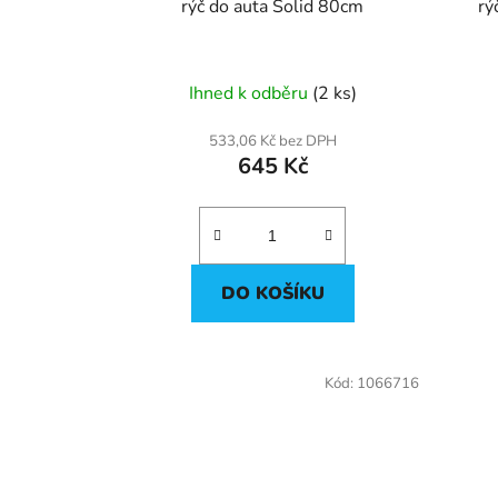
u
rýč do auta Solid 80cm
rý
k
t
ů
Ihned k odběru
(2 ks)
533,06 Kč bez DPH
645 Kč
DO KOŠÍKU
Kód:
1066716