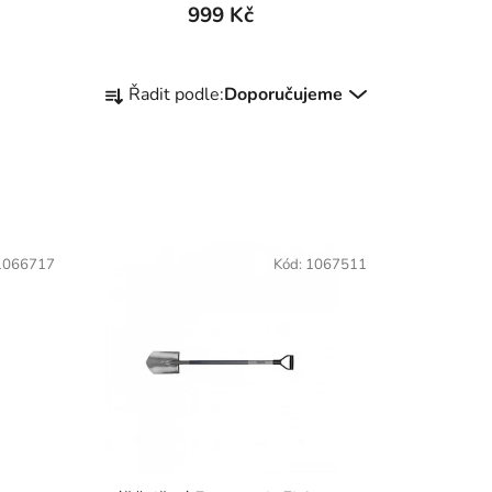
999 Kč
Ř
Řadit podle:
Doporučujeme
a
z
e
n
í
p
1066717
Kód:
1067511
r
o
d
u
k
t
ů