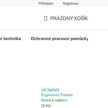
Přihlášení
Registrace
PRÁZDNÝ KOŠÍK
NÁKUPNÍ
KOŠÍK
ní technika
Ochranné pracovní pomůcky
Žele
rýč špičatý
Ergonomic Fiskars
Ihned k odběru
(2 ks)