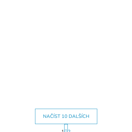
NAČÍST 10 DALŠÍCH
S
1
t
2