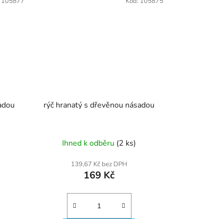
:
105877
Kód:
105875
sadou
rýč hranatý s dřevěnou násadou
Ihned k odběru
(2 ks)
139,67 Kč bez DPH
169 Kč