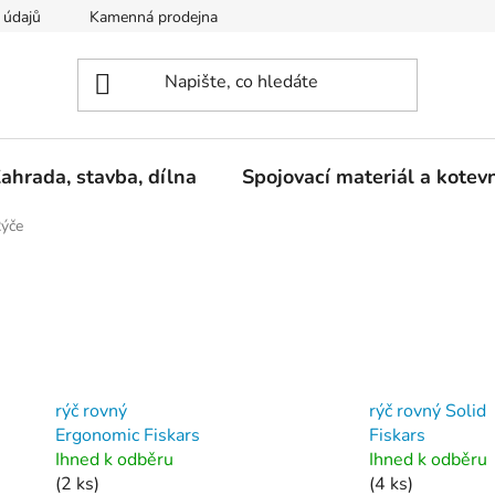
 údajů
Kamenná prodejna
Reklamace
ahrada, stavba, dílna
Spojovací materiál a kotev
ýče
rýč rovný
rýč rovný Solid
Ergonomic Fiskars
Fiskars
Ihned k odběru
Ihned k odběru
(2 ks)
(4 ks)