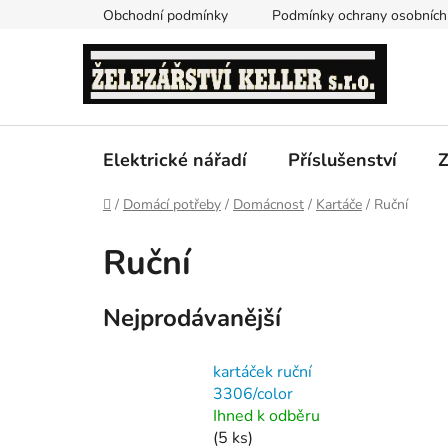
Přejít
Obchodní podmínky
Podmínky ochrany osobních
na
obsah
Elektrické nářadí
Příslušenství
Z
Domů
/
Domácí potřeby
/
Domácnost
/
Kartáče
/
Ruční
Ruční
Nejprodávanější
kartáček ruční
3306/color
Ihned k odběru
(5 ks)