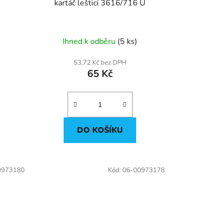
kartáč lešticí 3616/716 U
Ihned k odběru
(5 ks)
53,72 Kč bez DPH
65 Kč
DO KOŠÍKU
0973180
Kód:
06-00973178