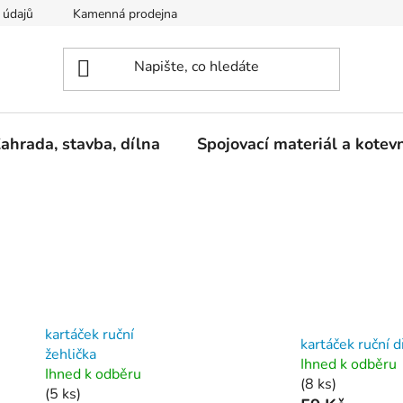
 údajů
Kamenná prodejna
Reklamace
ahrada, stavba, dílna
Spojovací materiál a kotev
kartáček ruční
kartáček ruční 
žehlička
Ihned k odběru
Ihned k odběru
(8 ks)
(5 ks)