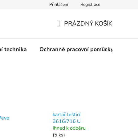
Přihlášení
Registrace
PRÁZDNÝ KOŠÍK
NÁKUPNÍ
KOŠÍK
ní technika
Ochranné pracovní pomůcky
Žele
kartáč lešticí
dřevo
3616/716 U
Ihned k odběru
(5 ks)