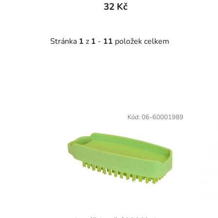
32 Kč
Stránka
1
z
1
-
11
položek celkem
V
ý
Kód:
06-60001989
p
i
s
p
r
o
d