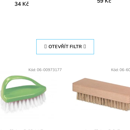
59 Kč
34 Kč
OTEVŘÍT FILTR
Kód:
06-00973177
Kód:
06-6