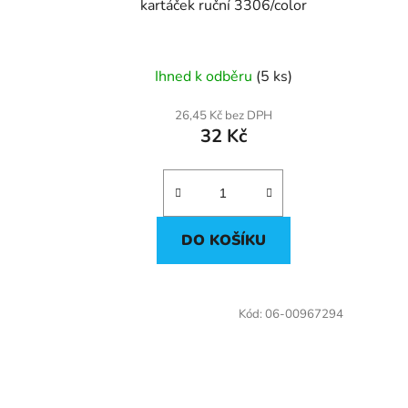
u
kartáček ruční 3306/color
k
t
ů
Ihned k odběru
(5 ks)
26,45 Kč bez DPH
32 Kč
DO KOŠÍKU
Kód:
06-00967294