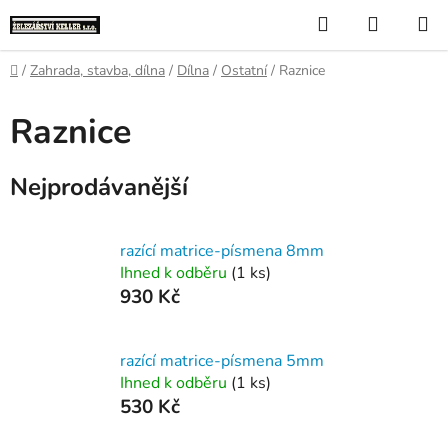
Přejít
Hledat
NÁKUP
na
KOŠÍK
obsah
Domů
/
Zahrada, stavba, dílna
/
Dílna
/
Ostatní
/
Raznice
Raznice
Nejprodávanější
razící matrice-písmena 8mm
Ihned k odběru
(1 ks)
930 Kč
razící matrice-písmena 5mm
Ihned k odběru
(1 ks)
530 Kč