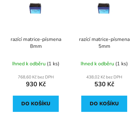
p
o
i
d
s
u
p
k
r
t
razící matrice-písmena
razící matrice-písmena
o
ů
8mm
5mm
d
u
Ihned k odběru
(1 ks)
Ihned k odběru
(1 ks)
k
t
768,60 Kč bez DPH
438,02 Kč bez DPH
ů
930 Kč
530 Kč
DO KOŠÍKU
DO KOŠÍKU