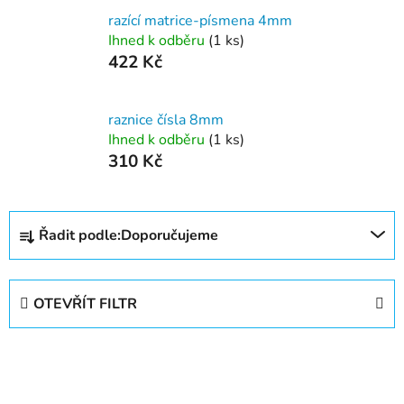
razící matrice-písmena 4mm
Ihned k odběru
(1 ks)
422 Kč
raznice čísla 8mm
Ihned k odběru
(1 ks)
310 Kč
Ř
Řadit podle:
Doporučujeme
a
z
e
OTEVŘÍT FILTR
n
í
V
p
ý
r