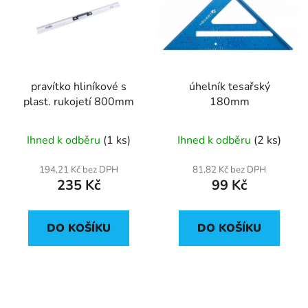
p
o
i
d
s
u
p
k
r
t
pravítko hliníkové s
úhelník tesařský
o
ů
plast. rukojetí 800mm
180mm
d
u
Ihned k odběru
(1 ks)
Ihned k odběru
(2 ks)
k
t
194,21 Kč bez DPH
81,82 Kč bez DPH
ů
235 Kč
99 Kč
DO KOŠÍKU
DO KOŠÍKU