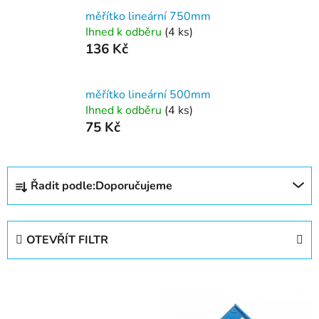
měřítko lineární 750mm
Ihned k odběru
(4 ks)
136 Kč
měřítko lineární 500mm
Ihned k odběru
(4 ks)
75 Kč
Ř
Řadit podle:
Doporučujeme
a
z
e
OTEVŘÍT FILTR
n
í
V
p
ý
r