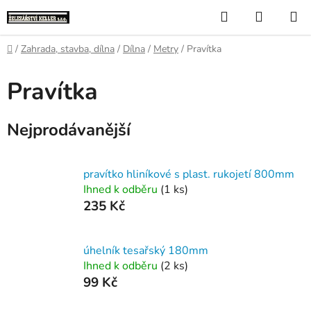
Přejít
Hledat
NÁKUP
na
KOŠÍK
obsah
Domů
/
Zahrada, stavba, dílna
/
Dílna
/
Metry
/
Pravítka
Pravítka
Nejprodávanější
pravítko hliníkové s plast. rukojetí 800mm
Ihned k odběru
(1 ks)
235 Kč
úhelník tesařský 180mm
Ihned k odběru
(2 ks)
99 Kč